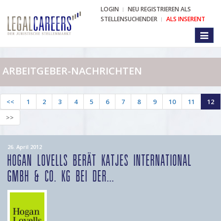
LOGIN
NEU REGISTRIEREN ALS
STELLENSUCHENDER
ALS INSERENT
Toggl
naviga
ARBEITGEBER-NACHRICHTEN
<<
1
2
3
4
5
6
7
8
9
10
11
12
>>
26. April 2012
HOGAN LOVELLS BERÄT KATJES INTERNATIONAL
GMBH & CO. KG BEI DER...