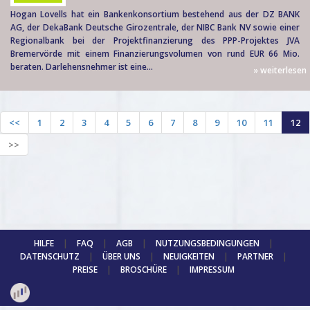
Hogan Lovells hat ein Bankenkonsortium bestehend aus der DZ BANK
AG, der DekaBank Deutsche Girozentrale, der NIBC Bank NV sowie einer
Regionalbank bei der Projektfinanzierung des PPP-Projektes JVA
Bremervörde mit einem Finanzierungsvolumen von rund EUR 66 Mio.
beraten. Darlehensnehmer ist eine...
» weiterlesen
<<
1
2
3
4
5
6
7
8
9
10
11
12
>>
HILFE
|
FAQ
|
AGB
|
NUTZUNGSBEDINGUNGEN
|
DATENSCHUTZ
|
ÜBER UNS
|
NEUIGKEITEN
|
PARTNER
|
PREISE
|
BROSCHÜRE
|
IMPRESSUM