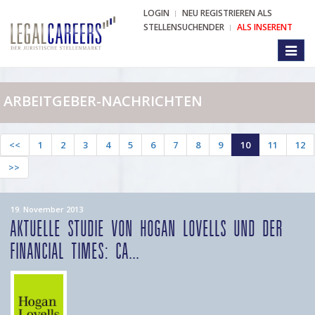
LOGIN
NEU REGISTRIEREN ALS
STELLENSUCHENDER
ALS INSERENT
Toggl
naviga
ARBEITGEBER-NACHRICHTEN
<<
1
2
3
4
5
6
7
8
9
10
11
12
>>
19. November 2013
AKTUELLE STUDIE VON HOGAN LOVELLS UND DER
FINANCIAL TIMES: CA...