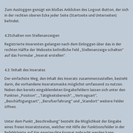
Zum Ausloggen genügt ein bloßes Anklicken des Logout-Button, der sich
in der rechten oberen Ecke jeder Seite (Startseite und Unterseiten)
befindet.
4.3
Schalten von Stellenanzeigen
Registrierte Inserenten gelangen nach dem Einloggen über das in der
rechten Hälfte der Webseite befindliche Feld „Stellenanzeige schalten“
auf das Formular „Inserat erstellen“.
4.3.1
Inhalt des Inserates
Der einfachste Weg, den Inhalt des Inserats zusammenzustellen, besteht
darin, die vorhandene Inseratsmaske möglichst umfassend zu nutzen.
Neben den bereits eingeblendeten Eingabefeldern lassen sich unter den
Punkten „Position“, „Tätigkeitsbereich“, „Vertragsart“,
„Beschäftigungsart“, „Berufserfahrung“ und „Standort“ weitere Felder
öffnen.
Unter dem Punkt „Beschreibung“ besteht die Möglichkeit der Eingabe
eines freien Inseratstextes, welcher mit Hilfe der Funktionsfelder in der
Befehlsleiste auf das gewünschte Format gebracht werden kann.