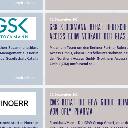
» weiterlesen
10. Dezember 2024
GSK STOCKMANN BERÄT DEUTSCHE
ACCESS BEIM VERKAUF DER GLAS..
schen Zusammenschluss
Mit einem Team um den Berliner Partner Rober
t Management aus Berlin
Access GmbH, einem Portfoliounternehmen der
ue Gesellschaft Catella
der Northern Access GmbH (Northern Access) 
GmbH (GIM) umfassend re...
» weiterlesen
09. Dezember 2024
CMS BERÄT DIE GPW GROUP BEI
VON ORLY PHARMA
tnern startet Noerr in
Frankfurt/Main – Die GPW Group GmbH, einer de