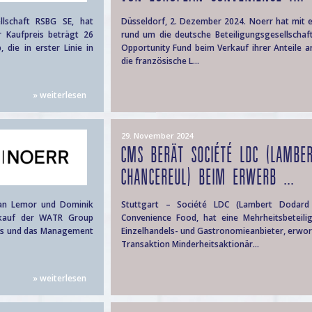
llschaft RSBG SE, hat
Düsseldorf, 2. Dezember 2024. Noerr hat mit 
 Kaufpreis beträgt 26
rund um die deutsche Beteiligungsgesellscha
 die in erster Linie in
Opportunity Fund beim Verkauf ihrer Anteile 
die französische L...
» weiterlesen
29. November 2024
CMS BERÄT SOCIÉTÉ LDC (LAMBE
CHANCEREUL) BEIM ERWERB ...
ian Lemor und Dominik
Stuttgart – Société LDC (Lambert Dodard 
rkauf der WATR Group
Convenience Food, hat eine Mehrheitsbeteil
onds und das Management
Einzelhandels- und Gastronomieanbieter, erwo
Transaktion Minderheitsaktionär...
» weiterlesen