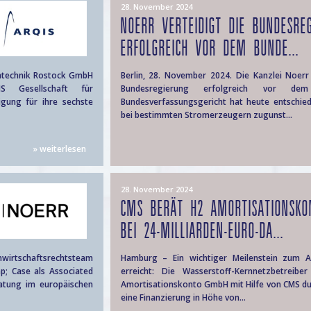
28. November 2024
NOERR VERTEIDIGT DIE BUNDESRE
ERFOLGREICH VOR DEM BUNDE...
intechnik Rostock GmbH
Berlin, 28. November 2024. Die Kanzlei Noer
S Gesellschaft für
Bundesregierung erfolgreich vor dem 
igung für ihre sechste
Bundesverfassungsgericht hat heute entschie
bei bestimmten Stromerzeugern zugunst...
» weiterlesen
28. November 2024
CMS BERÄT H2 AMORTISATIONSK
BEI 24-MILLIARDEN-EURO-DA...
enwirtschaftsrechtsteam
Hamburg – Ein wichtiger Meilenstein zum A
; Case als Associated
erreicht: Die Wasserstoff-Kernnetzbetreib
ratung im europäischen
Amortisationskonto GmbH mit Hilfe von CMS dur
eine Finanzierung in Höhe von...