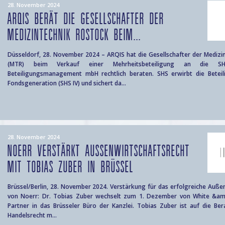
28. November 2024
ARQIS BERÄT DIE GESELLSCHAFTER DER
MEDIZINTECHNIK ROSTOCK BEIM...
Düsseldorf, 28. November 2024 – ARQIS hat die Gesellschafter der Mediz
(MTR) beim Verkauf einer Mehrheitsbeteiligung an die SH
Beteiligungsmanagement mbH rechtlich beraten. SHS erwirbt die Beteil
Fondsgeneration (SHS IV) und sichert da...
28. November 2024
NOERR VERSTÄRKT AUSSENWIRTSCHAFTSRECHT M
IT TOBIAS ZUBER IN BRÜSSEL
Brüssel/Berlin, 28. November 2024. Verstärkung für das erfolgreiche Auß
von Noerr: Dr. Tobias Zuber wechselt zum 1. Dezember von White &amp
Partner in das Brüsseler Büro der Kanzlei. Tobias Zuber ist auf die Be
Handelsrecht m...