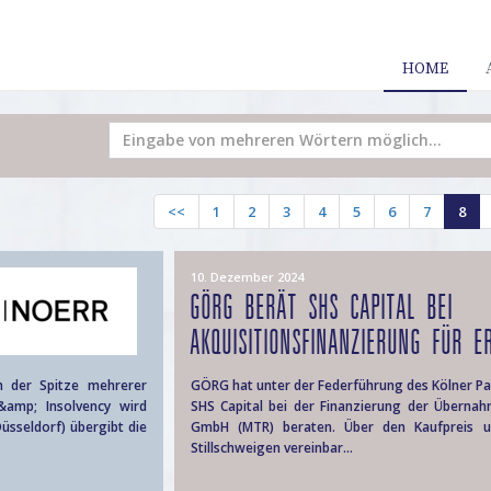
HOME
<<
1
2
3
4
5
6
7
8
10. Dezember 2024
GÖRG BERÄT SHS CAPITAL BEI
AKQUISITIONSFINANZIERUNG FÜR E
n der Spitze mehrerer
GÖRG hat unter der Federführung des Kölner Pa
&amp; Insolvency wird
SHS Capital bei der Finanzierung der Übernah
üsseldorf) übergibt die
GmbH (MTR) beraten. Über den Kaufpreis un
Stillschweigen vereinbar...