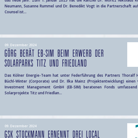
das neue Jahr. Zum 1. Januar 2025 hat die Kanzlei Dr. Moritz Nikolaus K
Neumann, Susanne Rummel und Dr. Benedikt Vogt in die Partnerschaft a
Counsel ist...
09. Dezember 2024
GÖRG BERÄT EB-SIM BEIM ERWERB DER
SOLARPARKS TITZ UND FRIEDLAND
Das Kölner Energie-Team hat unter Federführung des Partners Thoralf 
Büchl-Winter (Corporate) und Dr. Ilka Mainz (Projektentwicklung) einen 
Investment Management GmbH (EB-SIM) beratenen Fonds umfassend
Solarprojekte Titz und Friedlan...
09. Dezember 2024
GSK STOCKMANN ERNENNT DREI LOCAL