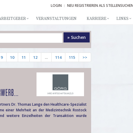
LOGIN
NEU REGISTRIEREN ALS STELLENSUCHE
ARBEITGEBER
VERANSTALTUNGEN
KARRIERE
LINKS
» Suchen
9
10
11
12
…
114
115
>>
RWERB...
rtners Dr. Thomas Lange den Healthcare-Spezialist
me einer Mehrheit an der Medizintechnik Rostock
d weitere Einzelheiten der Transaktion wurde