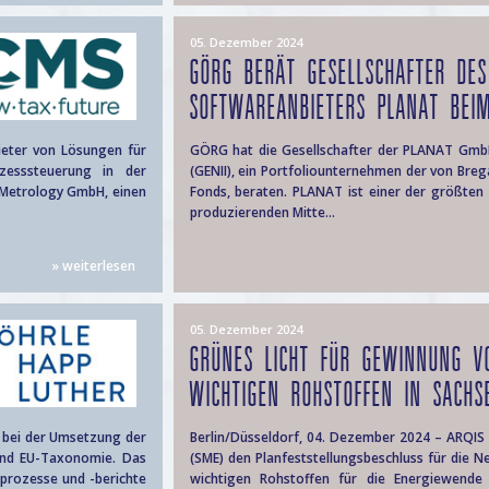
05. Dezember 2024
GÖRG BERÄT GESELLSCHAFTER DES
SOFTWAREANBIETERS PLANAT BEIM
ieter von Lösungen für
GÖRG hat die Gesellschafter der PLANAT Gmb
zesssteuerung in der
(GENII), ein Portfoliounternehmen der von Bre
s Metrology GmbH, einen
Fonds, beraten. PLANAT ist einer der größten
produzierenden Mitte...
» weiterlesen
05. Dezember 2024
GRÜNES LICHT FÜR GEWINNUNG V
WICHTIGEN ROHSTOFFEN IN SACHSE
) bei der Umsetzung der
Berlin/Düsseldorf, 04. Dezember 2024 – ARQIS 
 und EU-Taxonomie. Das
(SME) den Planfeststellungsbeschluss für die
sprozesse und -berichte
wichtigen Rohstoffen für die Energiewende