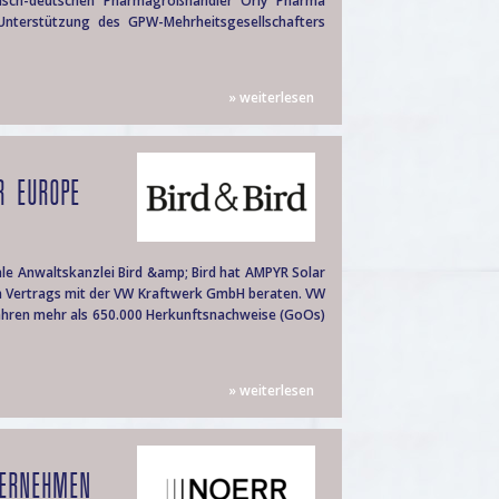
disch-deutschen Pharmagroßhändler Orly Pharma
nterstützung des GPW-Mehrheitsgesellschafters
» weiterlesen
R EUROPE
le Anwaltskanzlei Bird &amp; Bird hat AMPYR Solar
n Vertrags mit der VW Kraftwerk GmbH beraten. VW
ahren mehr als 650.000 Herkunftsnachweise (GoOs)
» weiterlesen
TERNEHMEN