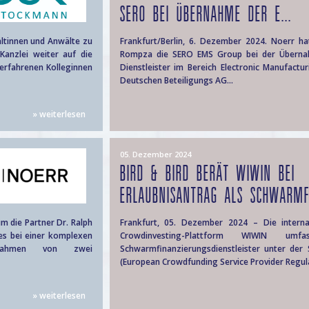
SERO BEI ÜBERNAHME DER E...
ältinnen und Anwälte zu
Frankfurt/Berlin, 6. Dezember 2024. Noerr 
Kanzlei weiter auf die
Rompza die SERO EMS Group bei der Übernah
erfahrenen Kolleginnen
Dienstleister im Bereich Electronic Manufactu
Deutschen Beteiligungs AG...
» weiterlesen
05. Dezember 2024
BIRD & BIRD BERÄT WIWIN BEI
ERLAUBNISANTRAG ALS SCHWARMFI
m die Partner Dr. Ralph
Frankfurt, 05. Dezember 2024 – Die interna
ces bei einer komplexen
Crowdinvesting-Plattform WIWIN um
m Rahmen von zwei
Schwarmfinanzierungsdienstleister unter der
(European Crowdfunding Service Provider Regula
» weiterlesen