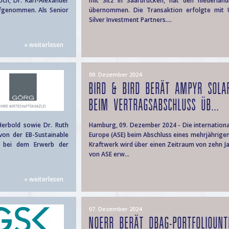
och, Dr. Karl-Alexander
mit Sitz in Saarbrücken, hat den niederlän
ufgenommen. Als Senior
übernommen. Die Transaktion erfolgte mit U
Silver Investment Partners....
» weiterlesen
09. Dezember 2024
BIRD & BIRD BERÄT AMPYR SOLA
BEIM VERTRAGSABSCHLUSS ÜB...
Herbold sowie Dr. Ruth
Hamburg, 09. Dezember 2024 - Die internationa
von der EB-Sustainable
Europe (ASE) beim Abschluss eines mehrjährige
 bei dem Erwerb der
Kraftwerk wird über einen Zeitraum von zehn J
von ASE erw...
» weiterlesen
07. Dezember 2024
NOERR BERÄT DBAG-PORTFOLIOUN