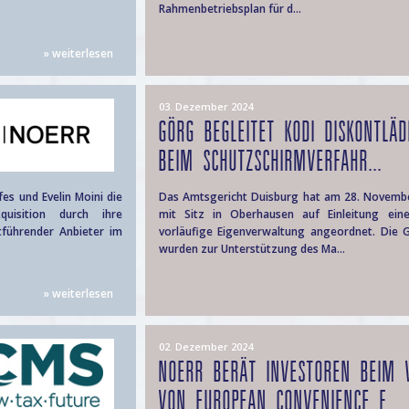
Rahmenbetriebsplan für d...
» weiterlesen
03. Dezember 2024
GÖRG BEGLEITET KODI DISKONTLÄ
BEIM SCHUTZSCHIRMVERFAHR...
es und Evelin Moini die
Das Amtsgericht Duisburg hat am 28. Novemb
uisition durch ihre
mit Sitz in Oberhausen auf Einleitung ein
führender Anbieter im
vorläufige Eigenverwaltung angeordnet. Die 
wurden zur Unterstützung des Ma...
» weiterlesen
02. Dezember 2024
NOERR BERÄT INVESTOREN BEIM 
VON EUROPEAN CONVENIENCE F...