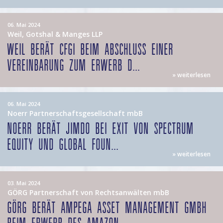
06. Mai 2024
Weil, Gotshal & Manges LLP
WEIL BERÄT CFGI BEIM ABSCHLUSS EINER
VEREINBARUNG ZUM ERWERB D...
» weiterlesen
06. Mai 2024
Noerr Partnerschaftsgesellschaft mbB
NOERR BERÄT JIMDO BEI EXIT VON SPECTRUM
EQUITY UND GLOBAL FOUN...
» weiterlesen
03. Mai 2024
GÖRG Partnerschaft von Rechtsanwälten mbB
GÖRG BERÄT AMPEGA ASSET MANAGEMENT GMBH