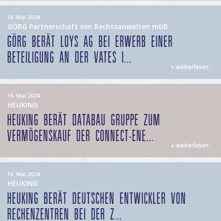
16. Mai 2024
GÖRG Partnerschaft von Rechtsanwälten mbB
GÖRG BERÄT LOYS AG BEI ERWERB EINER
BETEILIGUNG AN DER VATES I...
» weiterlesen
16. Mai 2024
HEUKING
HEUKING BERÄT DATABAU GRUPPE ZUM
VERMÖGENSKAUF DER CONNECT-ENE...
» weiterlesen
16. Mai 2024
HEUKING
HEUKING BERÄT DEUTSCHEN ENTWICKLER VON
RECHENZENTREN BEI DER Z...