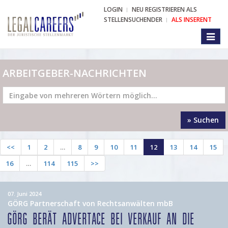
LOGIN
NEU REGISTRIEREN ALS
STELLENSUCHENDER
ALS INSERENT
Toggl
naviga
ARBEITGEBER-NACHRICHTEN
» Suchen
<<
1
2
…
8
9
10
11
12
13
14
15
16
…
114
115
>>
07. Juni 2024
GÖRG Partnerschaft von Rechtsanwälten mbB
GÖRG BERÄT ADVERTACE BEI VERKAUF AN DIE