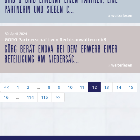
PARTNERIN UND SIEBEN C...
» weiterlesen
30. April 2024
GÖRG Partnerschaft von Rechtsanwälten mbB
GÖRG BERÄT ENOVA BEI DEM ERWERB EINER
BETEILIGUNG AM NIEDERSÄC...
» weiterlesen
<<
1
2
…
8
9
10
11
12
13
14
15
16
…
114
115
>>