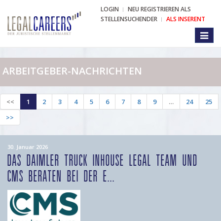
LOGIN
NEU REGISTRIEREN ALS
STELLENSUCHENDER
ALS INSERENT
Toggl
naviga
ARBEITGEBER-NACHRICHTEN
<<
1
2
3
4
5
6
7
8
9
…
24
25
>>
30. Januar 2026
DAS DAIMLER TRUCK INHOUSE LEGAL TEAM UND
CMS BERATEN BEI DER E...