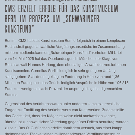
CMS ERZIELT ERFOLG FÜR DAS KUNSTMUSEUM
BERN IM PROZESS UM „SCHWABINGER
KUNSTFUND“
Berlin – CMS hat das Kunstmuseum Bern erfolgreich in einem komplexen
Rechtsstreit gegen anwaltliche Vergütungsansprüche im Zusammenhang
mit dem medienbekannten „Schwabinger Kunstfund“ vertreten. Mit Urteil
vom 14. Mai 2025 hat das Oberlandesgericht München der Klage von
Rechtsanwalt Hannes Hartung, dem ehemaligen Anwalt des verstorbenen
Kunstsammlers Cornelius Gurlitt, lediglich in sehr geringem Umfang
stattgegeben. Statt der eingeklagten Forderung in Höhe von rund 1,36
Millionen Euro sprach das Gericht lediglich Ansprüche in Höhe von 106.815
Euro zu – weniger als acht Prozent der ursprünglich geltend gemachten
Summe.
Gegenstand des Verfahrens waren unter anderem komplexe rechtliche
Fragen zur Ermittlung des Verkehrswerts von Kunstwerken. Zudem stellte
das Gericht fest, dass der Kläger teilweise nicht nachweisen konnte,
überhaupt zur anwaltlichen Vertretung gegenüber Dritten beauftragt worden
zu sein. Das OLG München erteilte damit dem Versuch, aus einer knapp
dreimonatigen Tätigkeit einen millionenschweren Vergütungsanspruch