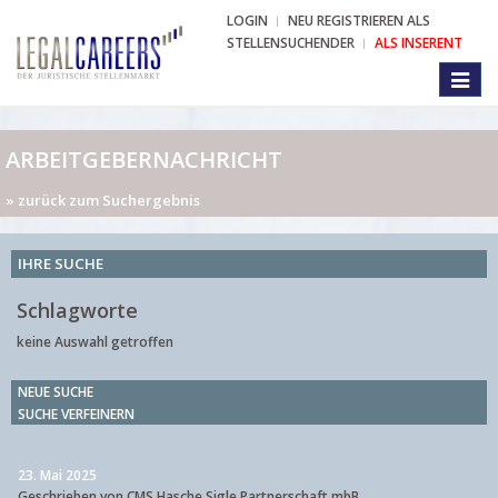
LOGIN
NEU REGISTRIEREN ALS
STELLENSUCHENDER
ALS INSERENT
Toggl
naviga
ARBEITGEBERNACHRICHT
» zurück zum Suchergebnis
IHRE SUCHE
Schlagworte
keine Auswahl getroffen
NEUE SUCHE
SUCHE VERFEINERN
23. Mai 2025
Geschrieben von CMS Hasche Sigle Partnerschaft mbB