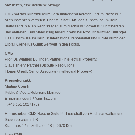
abzuleiten, eine deutliche Absage.
CMS hat das Kunstmuseum Bern umfassend beraten und im Prozess in
allen Instanzen vertreten. Ebenfalls hat CMS das Kunstmuseum Bern
umfassend in allen Rechtsfragen zum Nachlass Cornelius Gurlitt beraten
und vertreten. Das Mandat lag federführend bei Prof. Dr. Winfried Bullinger.
Das Kunstmuseum Bern ist international renommiert und rückte durch den
Erbfall Cornelius Gurlitt weltweit in den Fokus.
CMS
Prof. Dr. Winfried Bullinger, Partner (Intellectual Property)
Claus Thiery, Partner (Dispute Resolution)
Florian Griedl, Senior Associate (Intellectual Property)
Pressekontakt:
Martina Courth
Public & Media Relations Manager
E: martina.courth@cms-hs.com
T: +49 151 10171768
Herausgeber: CMS Hasche Sigle Partnerschaft von Rechtsanwälten und
Steuerberatern mbB
Kranhaus 1 / Im Zollhafen 18 | 50678 Köln
Über CMS