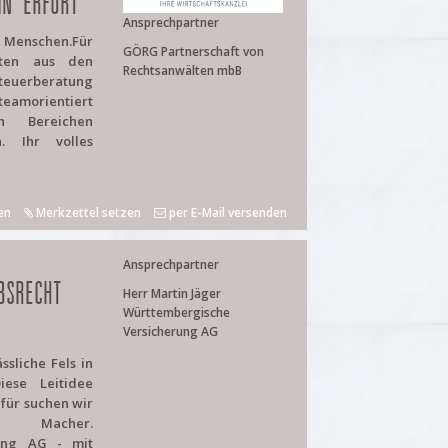
IN ERFURT
Ansprechpartner
e Menschen.Für
GÖRG Partnerschaft von
iten aus den
Rechtsanwälten mbB
uerberatung
teamorientiert
n Bereichen
n. Ihr volles
en
Merkzettel setzen
per E-Mail versenden
Ansprechpartner
BSRECHT
Herr Martin Jäger
Württembergische
Versicherung AG
sliche Fels in
ese Leitidee
afür suchen wir
d Macher.
rung AG - mit