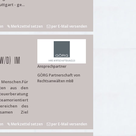
tgart - ge...
en
Merkzettel setzen
per E-Mail versenden
/W/D) IM
Ansprechpartner
GÖRG Partnerschaft von
Rechtsanwälten mbB
e Menschen.Für
iten aus den
uerberatung
teamorientiert
ereichen des
nsamen Ziel
en
Merkzettel setzen
per E-Mail versenden