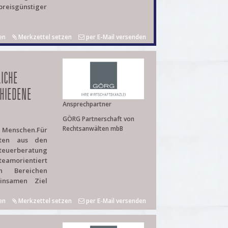
preisgünstiger
en
Merkzettel setzen
per E-Mail versenden
ICHE
HIEDENE
Ansprechpartner
GÖRG Partnerschaft von
Rechtsanwälten mbB
e Menschen.Für
iten aus den
uerberatung
teamorientiert
n Bereichen
insamen Ziel
en
Merkzettel setzen
per E-Mail versenden