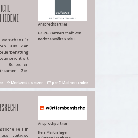
ICHE
HIEDENE
Ansprechpartner
GÖRG Partnerschaft von
Rechtsanwälten mbB
e Menschen.Für
iten aus den
uerberatung
teamorientiert
n Bereichen
insamen Ziel
en
Merkzettel setzen
per E-Mail versenden
BSRECHT
Ansprechpartner
sliche Fels in
Herr Martin Jäger
ese Leitidee