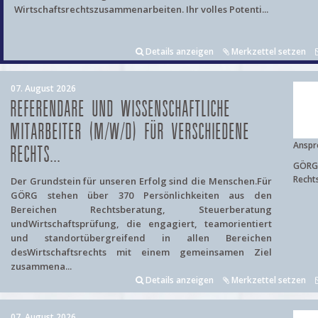
Wirtschaftsrechtszusammenarbeiten. Ihr volles Potenti...
Details anzeigen
Merkzettel setzen
07. August 2026
REFERENDARE UND WISSENSCHAFTLICHE
MITARBEITER (M/W/D) FÜR VERSCHIEDENE
Anspr
RECHTS...
GÖRG 
Recht
Der Grundstein für unseren Erfolg sind die Menschen.Für
GÖRG stehen über 370 Persönlichkeiten aus den
Bereichen Rechtsberatung, Steuerberatung
undWirtschaftsprüfung, die engagiert, teamorientiert
und standortübergreifend in allen Bereichen
desWirtschaftsrechts mit einem gemeinsamen Ziel
zusammena...
Details anzeigen
Merkzettel setzen
07. August 2026