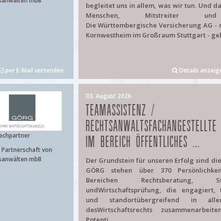
sanwälten mbB
begleitet uns in allem, was wir tun. Und d
Menschen, Mitstreiter un
Die Württembergische Versicherung AG - m
Kornwestheim im Großraum Stuttgart - gehö
per E-Mail versenden
Details anzeig
03. August 2026
TEAMASSISTENZ /
RECHTSANWALTSFACHANGESTELLTE
echpartner
IM BEREICH ÖFFENTLICHES ...
Partnerschaft von
sanwälten mbB
Der Grundstein für unseren Erfolg sind di
GÖRG stehen über 370 Persönlichke
Bereichen Rechtsberatung, Ste
undWirtschaftsprüfung, die engagiert, 
und standortübergreifend in alle
desWirtschaftsrechts zusammenarbeite
Potenti...