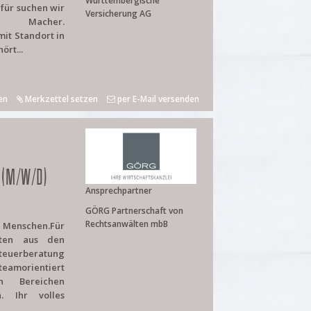
Württembergische
afür suchen wir
Versicherung AG
d Macher.
it Standort in
rt...
en
Merkzettel setzen
per E-Mail versenden
 (M/W/D)
Ansprechpartner
GÖRG Partnerschaft von
Rechtsanwälten mbB
e Menschen.Für
iten aus den
uerberatung
teamorientiert
n Bereichen
n. Ihr volles