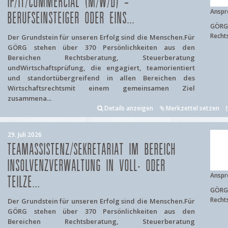
IP/IT/COMMERCIAL (M/W/D) –
Anspr
BERUFSEINSTEIGER ODER EINS...
GÖRG 
Recht
Der Grundstein für unseren Erfolg sind die Menschen.Für
GÖRG stehen über 370 Persönlichkeiten aus den
Bereichen Rechtsberatung, Steuerberatung
undWirtschaftsprüfung, die engagiert, teamorientiert
und standortübergreifend in allen Bereichen des
Wirtschaftsrechtsmit einem gemeinsamen Ziel
zusammena...
Details anzeigen
Merkzettel setzen
29. Juli 2026
TEAMASSISTENZ/SEKRETARIAT IM BEREICH
INSOLVENZVERWALTUNG IN VOLL- ODER
Anspr
TEILZE...
GÖRG 
Recht
Der Grundstein für unseren Erfolg sind die Menschen.Für
GÖRG stehen über 370 Persönlichkeiten aus den
Bereichen Rechtsberatung, Steuerberatung