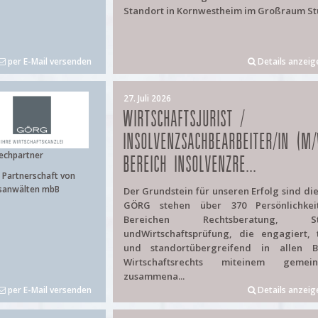
Standort in Kornwestheim im Großraum Stut
per E-Mail versenden
Details anzeig
27. Juli 2026
WIRTSCHAFTSJURIST /
INSOLVENZSACHBEARBEITER/IN (M
echpartner
BEREICH INSOLVENZRE...
Partnerschaft von
sanwälten mbB
Der Grundstein für unseren Erfolg sind di
GÖRG stehen über 370 Persönlichke
Bereichen Rechtsberatung, Ste
undWirtschaftsprüfung, die engagiert, 
und standortübergreifend in allen B
Wirtschaftsrechts miteinem gemei
zusammena...
per E-Mail versenden
Details anzeig