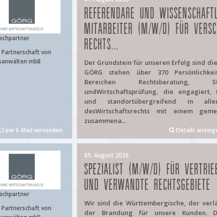
REFERENDARE UND WISSENSCHAFTL
MITARBEITER (M/W/D) FÜR VERSC
echpartner
RECHTS...
Partnerschaft von
sanwälten mbB
Der Grundstein für unseren Erfolg sind di
GÖRG stehen über 370 Persönlichke
Bereichen Rechtsberatung, Ste
undWirtschaftsprüfung, die engagiert, 
und standortübergreifend in alle
desWirtschaftsrechts mit einem geme
zusammena...
per E-Mail versenden
Details anzeig
05. August 2026
SPEZIALIST (M/W/D) FÜR VERTRIE
UND VERWANDTE RECHTSGEBIETE
echpartner
Wir sind die Württembergische, der verläs
Partnerschaft von
der Brandung für unsere Kunden. Di