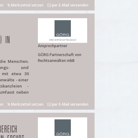
en
Merkzettel setzen
per E-Mail versenden
) IN
Ansprechpartner
GÖRG Partnerschaft von
Rechtsanwälten mbB
 die Menschen.
ungs- und
g mit etwa 30
nwälte - einer
skanzleien -
 umfasst neben
en
Merkzettel setzen
per E-Mail versenden
BEREICH