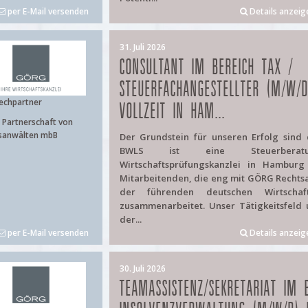
per E-Mail versenden
Details anzeig
31. Juli 2026
CONSULTANT IM BEREICH TAX /
STEUERFACHANGESTELLTER (M/W/D
echpartner
VOLLZEIT IN HAM...
Partnerschaft von
sanwälten mbB
Der Grundstein für unseren Erfolg sind
BWLS ist eine Steuerberat
Wirtschaftsprüfungskanzlei in Hambur
Mitarbeitenden, die eng mit GÖRG Rechtsa
der führenden deutschen Wirtschaft
zusammenarbeitet. Unser Tätigkeitsfeld
der...
per E-Mail versenden
Details anzeig
30. Juli 2026
TEAMASSISTENZ/SEKRETARIAT IM 