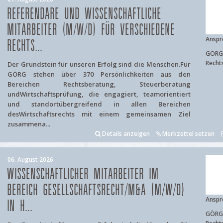
REFERENDARE UND WISSENSCHAFTLICHE
MITARBEITER (M/W/D) FÜR VERSCHIEDENE
Anspr
RECHTS...
GÖRG 
Recht
Der Grundstein für unseren Erfolg sind die Menschen.Für
GÖRG stehen über 370 Persönlichkeiten aus den
Bereichen Rechtsberatung, Steuerberatung
undWirtschaftsprüfung, die engagiert, teamorientiert
und standortübergreifend in allen Bereichen
desWirtschaftsrechts mit einem gemeinsamen Ziel
zusammena...
Details anzeigen
Merkzettel setzen
06. August 2026
WISSENSCHAFTLICHER MITARBEITER IM
BEREICH GESELLSCHAFTSRECHT/M&A (M/W/D)
Anspr
IN H...
GÖRG 