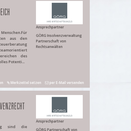
EICH
Ansprechpartner
e Menschen.Für
GÖRG Insolvenzverwaltung
iten aus den
Partnerschaft von
uerberatung
Rechtsanwälten
teamorientiert
ereichen des
les Potenti...
en
Merkzettel setzen
per E-Mail versenden
LVENZRECHT
Ansprechpartner
lg sind die
GÖRG Partnerschaft von