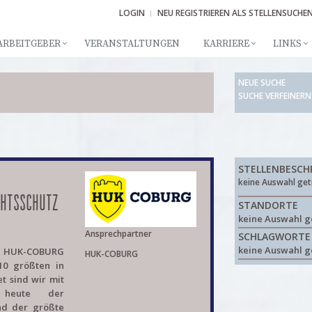
LOGIN
NEU REGISTRIEREN ALS STELLENSUCHE
ARBEITGEBER
VERANSTALTUNGEN
KARRIERE
LINKS
NEUE SUCHE
SUCHE VERFEINERN
STELLENBESCH
keine Auswahl get
CHTSSCHUTZ
STANDORTE
keine Auswahl g
Ansprechpartner
SCHLAGWORTE
keine Auswahl g
e HUK-COBURG
HUK-COBURG
10 größten in
t sind wir mit
 heute der
nd der größte