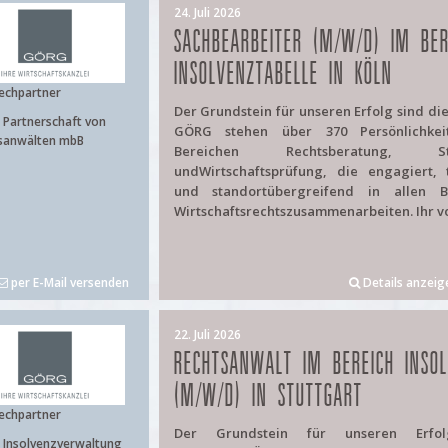
24. Juli 2026
SACHBEARBEITER (M/W/D) IM BER
INSOLVENZTABELLE IN KÖLN
echpartner
Der Grundstein für unseren Erfolg sind di
Partnerschaft von
GÖRG stehen über 370 Persönlichke
sanwälten mbB
Bereichen Rechtsberatung, Ste
undWirtschaftsprüfung, die engagiert, 
und standortübergreifend in allen B
Wirtschaftsrechtszusammenarbeiten. Ihr vol
per E-Mail versenden
Details anzeig
22. Juli 2026
RECHTSANWALT IM BEREICH INSO
(M/W/D) IN STUTTGART
echpartner
Der Grundstein für unseren Erfo
Insolvenzverwaltung