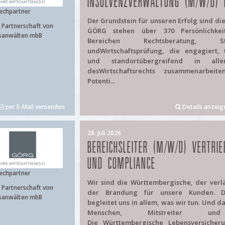
INSOLVENZVERWALTUNG (M/W/D) 
echpartner
Der Grundstein für unseren Erfolg sind di
Partnerschaft von
GÖRG stehen über 370 Persönlichke
sanwälten mbB
Bereichen Rechtsberatung, Ste
undWirtschaftsprüfung, die engagiert, 
und standortübergreifend in alle
desWirtschaftsrechts zusammenarbeite
Potenti...
per E-Mail versenden
Details anzeig
28. Juli 2026
BEREICHSLEITER (M/W/D) VERTRIE
UND COMPLIANCE
echpartner
Wir sind die Württembergische, der verläs
Partnerschaft von
der Brandung für unsere Kunden. Di
sanwälten mbB
begleitet uns in allem, was wir tun. Und d
Menschen, Mitstreiter un
Die Württembergische Lebensversiche