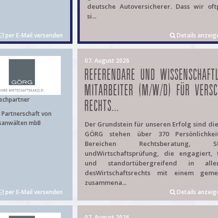
deutsche Autoversicherer. Dass wir oft
si...
per E-Mail versenden
Details anzeig
07. August 2026
REFERENDARE UND WISSENSCHAFTL
MITARBEITER (M/W/D) FÜR VERSC
echpartner
RECHTS...
Partnerschaft von
sanwälten mbB
Der Grundstein für unseren Erfolg sind di
GÖRG stehen über 370 Persönlichke
Bereichen Rechtsberatung, Ste
undWirtschaftsprüfung, die engagiert, 
und standortübergreifend in alle
desWirtschaftsrechts mit einem geme
zusammena...
per E-Mail versenden
Details anzeig
07. August 2026