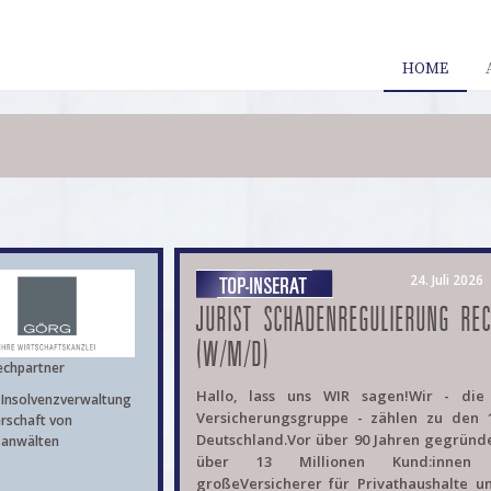
HOME
24. Juli 2026
JURIST SCHADENREGULIERUNG RE
(W/M/D)
echpartner
Hallo, lass uns WIR sagen!Wir - di
Insolvenzverwaltung
Versicherungsgruppe - zählen zu den 
rschaft von
Deutschland.Vor über 90 Jahren gegründe
sanwälten
über 13 Millionen Kund:innen
großeVersicherer für Privathaushalte u