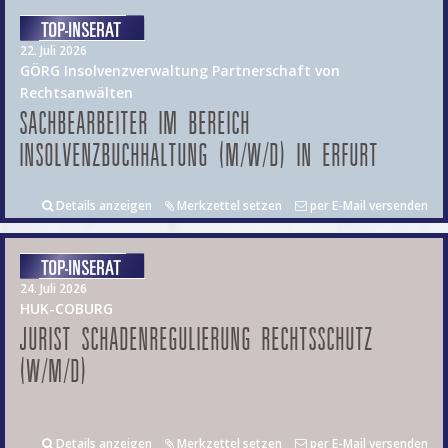
22. Juli 2026
GÖRG Insolvenzverwaltung Partnerschaft von
Rechtsanwälten
SACHBEARBEITER IM BEREICH
INSOLVENZBUCHHALTUNG (M/W/D) IN ERFURT
Details anzeigen
Merkzettel setzen
per E-Mail versenden
24. Juli 2026
HUK-COBURG
JURIST SCHADENREGULIERUNG RECHTSSCHUTZ
(W/M/D)
Details anzeigen
Merkzettel setzen
per E-Mail versenden