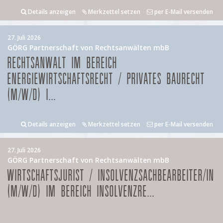
Details anzeigen
Merkzettel setzen
per E-Mail versenden
27. Juli 2026
GÖRG Partnerschaft von Rechtsanwälten mbB
RECHTSANWALT IM BEREICH
ENERGIEWIRTSCHAFTSRECHT / PRIVATES BAURECHT
(M/W/D) I...
Details anzeigen
Merkzettel setzen
per E-Mail versenden
27. Juli 2026
GÖRG Partnerschaft von Rechtsanwälten mbB
WIRTSCHAFTSJURIST / INSOLVENZSACHBEARBEITER/IN
(M/W/D) IM BEREICH INSOLVENZRE...