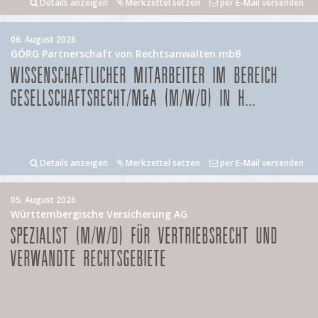
Details anzeigen
Merkzettel setzen
per E-Mail versenden
06. August 2026
GÖRG Partnerschaft von Rechtsanwälten mbB
WISSENSCHAFTLICHER MITARBEITER IM BEREICH
GESELLSCHAFTSRECHT/M&A (M/W/D) IN H...
Details anzeigen
Merkzettel setzen
per E-Mail versenden
05. August 2026
Württembergische Versicherung AG
SPEZIALIST (M/W/D) FÜR VERTRIEBSRECHT UND
VERWANDTE RECHTSGEBIETE