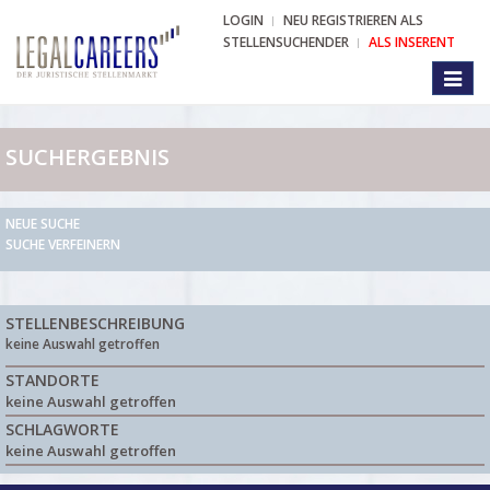
LOGIN
NEU REGISTRIEREN ALS
STELLENSUCHENDER
ALS INSERENT
Toggl
naviga
SUCHERGEBNIS
NEUE SUCHE
SUCHE VERFEINERN
STELLENBESCHREIBUNG
keine Auswahl getroffen
STANDORTE
keine Auswahl getroffen
SCHLAGWORTE
keine Auswahl getroffen