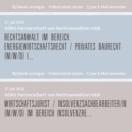
Details anzeigen
Merkzettel setzen
per E-Mail versenden
27. Juli 2026
GÖRG Partnerschaft von Rechtsanwälten mbB
RECHTSANWALT IM BEREICH
ENERGIEWIRTSCHAFTSRECHT / PRIVATES BAURECHT
(M/W/D) I...
Details anzeigen
Merkzettel setzen
per E-Mail versenden
27. Juli 2026
GÖRG Partnerschaft von Rechtsanwälten mbB
WIRTSCHAFTSJURIST / INSOLVENZSACHBEARBEITER/IN
(M/W/D) IM BEREICH INSOLVENZRE...