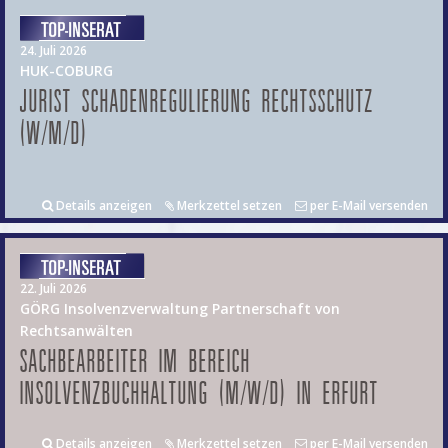
24. Juli 2026
HUK-COBURG
JURIST SCHADENREGULIERUNG RECHTSSCHUTZ
(W/M/D)
Details anzeigen
Merkzettel setzen
per E-Mail versenden
22. Juli 2026
GÖRG Insolvenzverwaltung Partnerschaft von
Rechtsanwälten
SACHBEARBEITER IM BEREICH
INSOLVENZBUCHHALTUNG (M/W/D) IN ERFURT
Details anzeigen
Merkzettel setzen
per E-Mail versenden