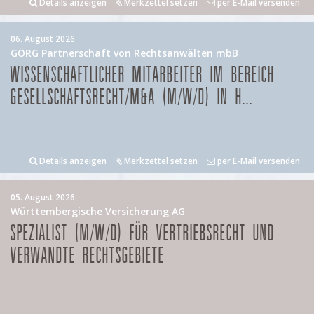
Details anzeigen
Merkzettel setzen
per E-Mail versenden
06. August 2026
GÖRG Partnerschaft von Rechtsanwälten mbB
WISSENSCHAFTLICHER MITARBEITER IM BEREICH
GESELLSCHAFTSRECHT/M&A (M/W/D) IN H...
Details anzeigen
Merkzettel setzen
per E-Mail versenden
05. August 2026
Württembergische Versicherung AG
SPEZIALIST (M/W/D) FÜR VERTRIEBSRECHT UND
VERWANDTE RECHTSGEBIETE