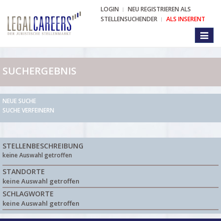
LOGIN
NEU REGISTRIEREN ALS
STELLENSUCHENDER
ALS INSERENT
Toggl
naviga
SUCHERGEBNIS
NEUE SUCHE
SUCHE VERFEINERN
STELLENBESCHREIBUNG
keine Auswahl getroffen
STANDORTE
keine Auswahl getroffen
SCHLAGWORTE
keine Auswahl getroffen