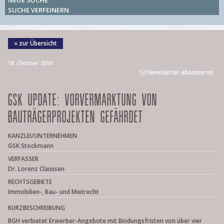
NEUE SUCHE
SUCHE VERFEINERN
» zur Übersicht
18. Oktober 2010
Newsletter abonnieren
GSK UPDATE: VORVERMARKTUNG VON
BAUTRÄGERPROJEKTEN GEFÄHRDET
KANZLEI/UNTERNEHMEN
GSK Stockmann
VERFASSER
Dr. Lorenz Claussen
RECHTSGEBIETE
Immobilien-, Bau- und Mietrecht
KURZBESCHREIBUNG
BGH verbietet Erwerber-Angebote mit Bindungsfristen von über vier