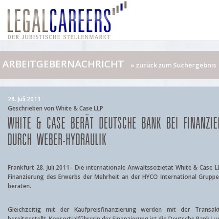
ARBEITGEBERNACHRICHT
» zurück zum Suchergebnis
28. Juli 2011
Geschrieben von White & Case LLP
WHITE & CASE BERÄT DEUTSCHE BANK BEI FINANZI
DURCH WEBER-HYDRAULIK
Frankfurt 28. Juli 2011
– Die internationale Anwaltssozietät White & Case L
Finanzierung des Erwerbs der Mehrheit an der HYCO International Grup
beraten.
Gleichzeitig mit der Kaufpreisfinanzierung werden mit der Transakt
bereitgestellt. Konsortialführerin der Finanzierung ist die Deutsche Bank 