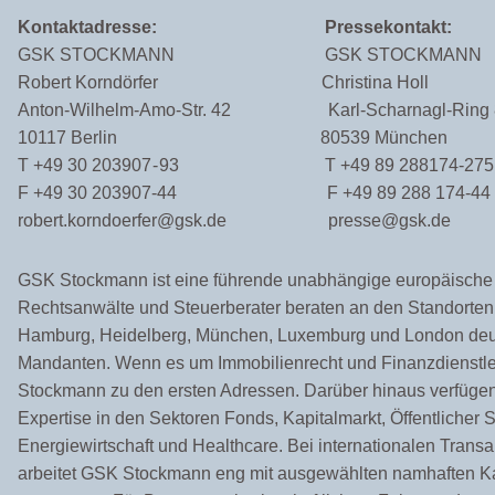
Kontaktadresse:
Pressekontakt:
GSK STOCKMANN
GSK STOCKMANN
Robert Korndörfer
Christina Holl
Anton-Wilhelm-Amo-Str. 42
Karl-Scharnagl-Ring
10117 Berlin
80539 München
T +49 30 203907 - 93
T +49 89 288174-275
F +49 30 203907-44
F +49 89 288 174-44
robert.korndoerfer@gsk.de
presse@gsk.de
GSK Stockmann ist eine führende unabhängige europäische 
Rechtsanwälte und Steuerberater beraten an den Standorten 
Hamburg, Heidelberg, München, Luxemburg und London deut
Mandanten. Wenn es um Immobilienrecht und Finanzdienstle
Stockmann zu den ersten Adressen. Darüber hinaus verfüge
Expertise in den Sektoren Fonds, Kapitalmarkt, Öffentlicher Se
Energiewirtschaft und Healthcare. Bei internationalen Trans
arbeitet GSK Stockmann eng mit ausgewählten namhaften K