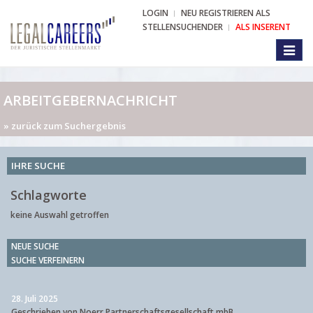
LOGIN
NEU REGISTRIEREN ALS
STELLENSUCHENDER
ALS INSERENT
Toggl
naviga
ARBEITGEBERNACHRICHT
» zurück zum Suchergebnis
IHRE SUCHE
Schlagworte
keine Auswahl getroffen
NEUE SUCHE
SUCHE VERFEINERN
28. Juli 2025
Geschrieben von Noerr Partnerschaftsgesellschaft mbB