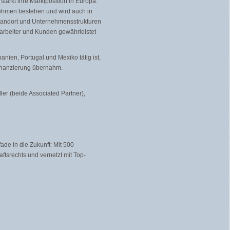
stärkt ihre Marktposition in Europa.
ernehmen bestehen und wird auch in
sstandort und Unternehmensstrukturen
Mitarbeiter und Kunden gewährleistet
anien, Portugal und Mexiko tätig ist,
finanzierung übernahm.
ler (beide Associated Partner),
ade in die Zukunft: Mit 500
ftsrechts und vernetzt mit Top-