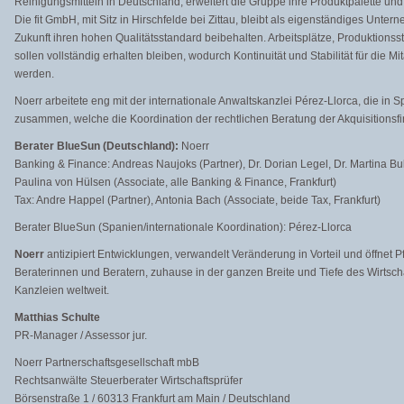
Reinigungsmitteln in Deutschland, erweitert die Gruppe ihre Produktpalette und 
Die fit GmbH, mit Sitz in Hirschfelde bei Zittau, bleibt als eigenständiges Unt
Zukunft ihren hohen Qualitätsstandard beibehalten. Arbeitsplätze, Produktion
sollen vollständig erhalten bleiben, wodurch Kontinuität und Stabilität für die 
werden.
Noerr arbeitete eng mit der internationale Anwaltskanzlei Pérez-Llorca, die in Sp
zusammen, welche die Koordination der rechtlichen Beratung der Akquisitions
Berater BlueSun (Deutschland):
Noerr
Banking & Finance: Andreas Naujoks (Partner), Dr. Dorian Legel, Dr. Martina Bul
Paulina von Hülsen (Associate, alle Banking & Finance, Frankfurt)
Tax: Andre Happel (Partner), Antonia Bach (Associate, beide Tax, Frankfurt)
Berater BlueSun (Spanien/internationale Koordination): Pérez-Llorca
Noerr
antizipiert Entwicklungen, verwandelt Veränderung in Vorteil und öffnet Pf
Beraterinnen und Beratern, zuhause in der ganzen Breite und Tiefe des Wirtscha
Kanzleien weltweit.
Matthias Schulte
PR-Manager / Assessor jur.
Noerr Partnerschaftsgesellschaft mbB
Rechtsanwälte Steuerberater Wirtschaftsprüfer
Börsenstraße 1 / 60313 Frankfurt am Main / Deutschland