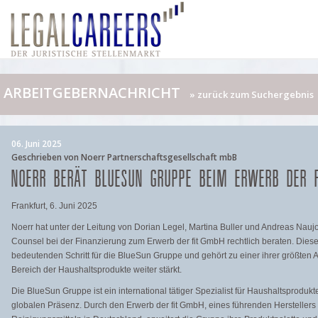
ARBEITGEBERNACHRICHT
» zurück zum Suchergebnis
06. Juni 2025
Geschrieben von Noerr Partnerschaftsgesellschaft mbB
NOERR BERÄT BLUESUN GRUPPE BEIM ERWERB DER 
Frankfurt, 6. Juni 2025
Noerr hat unter der Leitung von Dorian Legel, Martina Buller und Andreas Nau
Counsel bei der Finanzierung zum Erwerb der fit GmbH rechtlich beraten. Diese
bedeutenden Schritt für die BlueSun Gruppe und gehört zu einer ihrer größten A
Bereich der Haushaltsprodukte weiter stärkt.
Die BlueSun Gruppe ist ein international tätiger Spezialist für Haushaltsprodukt
globalen Präsenz. Durch den Erwerb der fit GmbH, eines führenden Herstellers