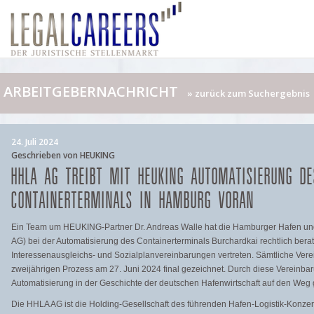
ARBEITGEBERNACHRICHT
» zurück zum Suchergebnis
24. Juli 2024
Geschrieben von HEUKING
HHLA AG TREIBT MIT HEUKING AUTOMATISIERUNG DES
ONTAINERTERMINALS IN HAMBURG VORAN
Ein Team um HEUKING-Partner Dr. Andreas Walle hat die Hamburger Hafen und 
AG) bei der Automatisierung des Containerterminals Burchardkai rechtlich berat
Interessenausgleichs- und Sozialplanvereinbarungen vertreten. Sämtliche Ve
zweijährigen Prozess am 27. Juni 2024 final gezeichnet. Durch diese Vereinba
Automatisierung in der Geschichte der deutschen Hafenwirtschaft auf den Weg 
Die HHLA AG ist die Holding-Gesellschaft des führenden Hafen-Logistik-Konzern