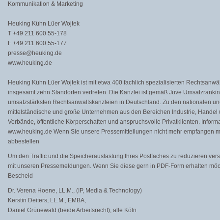
Kommunikation & Marketing
Heuking Kühn Lüer Wojtek
T +49 211 600 55-178
F +49 211 600 55-177
presse@heuking.de
www.heuking.de
Heuking Kühn Lüer Wojtek ist mit etwa 400 fachlich spezialisierten Rechtsanwä
insgesamt zehn Standorten vertreten. Die Kanzlei ist gemäß Juve Umsatzranki
umsatzstärksten Rechtsanwaltskanzleien in Deutschland. Zu den nationalen u
mittelständische und große Unternehmen aus den Bereichen Industrie, Handel 
Verbände, öffentliche Körperschaften und anspruchsvolle Privatklienten. Infor
www.heuking.de Wenn Sie unsere Pressemitteilungen nicht mehr empfangen mö
abbestellen​
Um den Traffic und die Speicherauslastung Ihres Postfaches zu reduzieren ver
mit unseren Pressemeldungen. Wenn Sie diese gern in PDF-Form erhalten möch
Bescheid
Dr. Verena Hoene, LL.M., (IP, Media & Technology)
Kerstin Deiters, LL.M., EMBA,
Daniel Grünewald (beide Arbeitsrecht), alle Köln