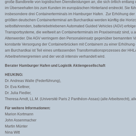
große Bandbreite von logistischen Dienstleistungen an, die sich örtlich entlang
im Überseehafen bis zum Kunden im europäischen Hinterland erstreckt. Sie führ
insbesondere drei Containerterminals im Hamburger Hafen. Zur Erhöhung der 
größten deutschen Containerterminal am Burchardkai werden künftig die Horizo
selbstfahrenden, batteriebetriebenen Automated Guided Vehicles (AGV) erfolge
Transportsysteme, die weltweit an Containerterminals im Praxiseinsatz sind, u.
Altenwerder. Die AGV verringern den Personaleinsatz gegenüber bemannten Va
konstante Versorgung der Containerbrücken mit Containern zu einer Erhöhung d
am Burchardkai ist Teil eines umfassenden Transformationsprozesses der HHLA 
Arbeitnehmergremien und der ver.di intensiv verhandelt wird.
Berater Hamburger Hafen und Logistik Aktiengesellschaft
HEUKING:
Dr. Andreas Walle (Federführung),
Dr. Eva Kettner,
Dr. Julia Fiedler,
Theresa Arndt, LL.M. (Université Paris 2 Panthéon-Assas) (alle Arbeitsrecht), a
Für weitere Informationen:
Marion Kortmann
John Assenmacher
Martin Münter
Nina Witt