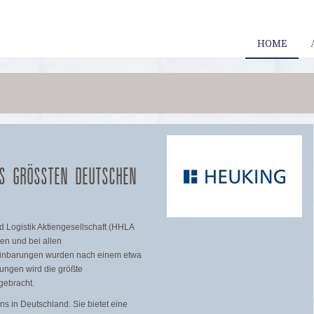
HOME
 GRÖSSTEN DEUTSCHEN C
Logistik Aktiengesellschaft (HHLA
en und bei allen
reinbarungen wurden nach einem etwa
rungen wird die größte
gebracht.
s in Deutschland. Sie bietet eine