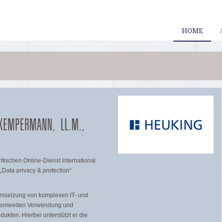
HOME
 KEMPERMANN, LL.M.,
tischen Online-Dienst International
„Data privacy & protection“
Umsetzung von komplexen IT- und
nzernweiten Verwendung und
kten. Hierbei unterstützt er die