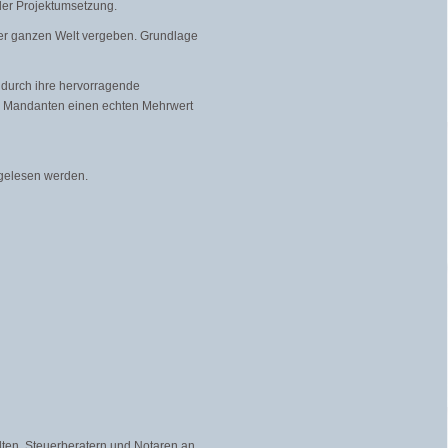
der Projektumsetzung.
der ganzen Welt vergeben. Grundlage
h durch ihre hervorragende
en Mandanten einen echten Mehrwert
elesen werden.
lten, Steuerberatern und Notaren an