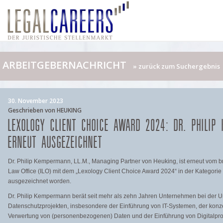
ARBEITGEBERNACHRICHT
» zurück zum Suchergebnis
30. November 2023
Geschrieben von HEUKING
LEXOLOGY CLIENT CHOICE AWARD 2024: DR. PHILIP
ERNEUT AUSGEZEICHNET
Dr. Philip Kempermann, LL.M., Managing Partner von Heuking, ist erneut vom bri
Law Office (ILO) mit dem „Lexology Client Choice Award 2024“ in der Kategorie 
ausgezeichnet worden.
Dr. Philip Kempermann berät seit mehr als zehn Jahren Unternehmen bei der 
Datenschutzprojekten, insbesondere der Einführung von IT-Systemen, der ko
Verwertung von (personenbezogenen) Daten und der Einführung von Digitalprodu