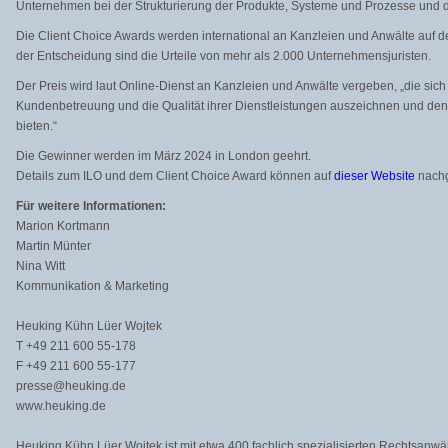
Unternehmen bei der Strukturierung der Produkte, Systeme und Prozesse und 
Die Client Choice Awards werden international an Kanzleien und Anwälte auf 
der Entscheidung sind die Urteile von mehr als 2.000 Unternehmensjuristen.
Der Preis wird laut Online-Dienst an Kanzleien und Anwälte vergeben, „die sic
Kundenbetreuung und die Qualität ihrer Dienstleistungen auszeichnen und d
bieten.“
Die Gewinner werden im März 2024 in London geehrt.
Details zum ILO und dem Client Choice Award können auf
dieser Website
nachg
Für weitere Informationen:
Marion Kortmann
Martin Münter
Nina Witt
Kommunikation & Marketing
Heuking Kühn Lüer Wojtek
T +49 211 600 55-178
F +49 211 600 55-177
presse@heuking.de
www.heuking.de
Heuking Kühn Lüer Wojtek ist mit etwa 400 fachlich spezialisierten Rechtsanwä