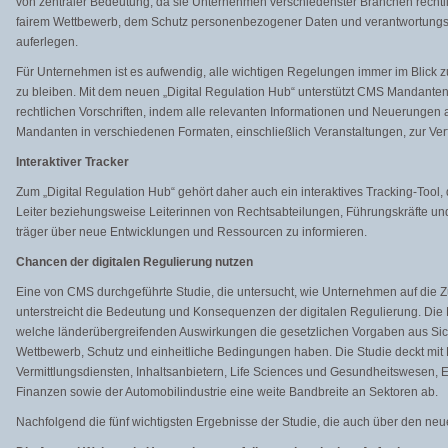
von zentraler Bedeutung, da sie Unternehmen verschiedenster Branchen rechtlic
fairem Wettbewerb, dem Schutz personenbezogener Daten und verantwortungsvo
auferlegen.
Für Unternehmen ist es aufwendig, alle wichtigen Regelungen immer im Blick
zu bleiben. Mit dem neuen „Digital Regulation Hub“ unterstützt CMS Mandante
rechtlichen Vorschriften, indem alle relevanten Informationen und Neuerungen
Mandanten in verschiedenen Formaten, einschließlich Veranstaltungen, zur Ver
Interaktiver Tracker
Zum „Digital Regulation Hub“ gehört daher auch ein interaktives Tracking-Tool, 
Leiter beziehungsweise Leiterinnen von Rechtsabteilungen, Führungskräfte un
träger über neue Entwicklungen und Ressourcen zu informieren.
Chancen der digitalen Regulierung nutzen
Eine von CMS durchgeführte Studie, die untersucht, wie Unternehmen auf die Z
unterstreicht die Bedeutung und Konsequenzen der digitalen Regulierung. Die 
welche länderübergreifenden Auswirkungen die gesetzlichen Vorgaben aus Sic
Wettbewerb, Schutz und einheitliche Bedingungen haben. Die Studie deckt mit P
Vermittlungsdiensten, Inhaltsanbietern, Life Sciences und Gesundheitswesen, E
Finanzen sowie der Automobilindustrie eine weite Bandbreite an Sektoren ab.
Nachfolgend die fünf wichtigsten Ergebnisse der Studie, die auch über den n