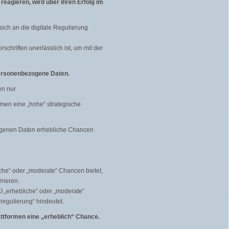
eagieren, wird über ihren Erfolg im
ich an die digitale Regulierung
chriften unerlässlich ist, um mit der
personenbezogene Daten.
en nur
hmen eine „hohe“ strategische
zogenen Daten erhebliche Chancen
che“ oder „moderate“ Chancen bietet,
rieren.
I „erhebliche“ oder „moderate“
regulierung“ hindeutet.
attformen eine „erheblich“ Chance.