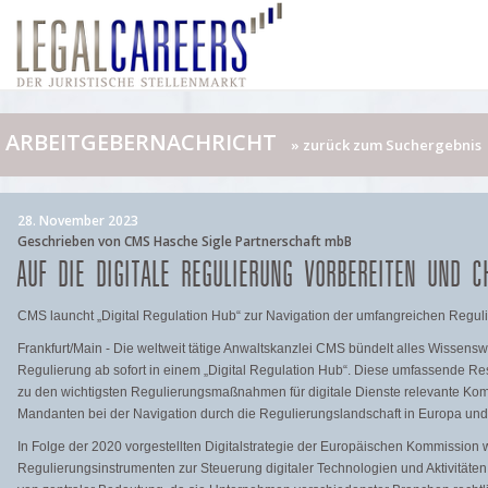
ARBEITGEBERNACHRICHT
» zurück zum Suchergebnis
28. November 2023
Geschrieben von CMS Hasche Sigle Partnerschaft mbB
AUF DIE DIGITALE REGULIERUNG VORBEREITEN UND 
CMS launcht „Digital Regulation Hub“ zur Navigation der umfangreichen Reguli
Frankfurt/Main - Die weltweit tätige Anwaltskanzlei CMS bündelt alles Wissens
Regulierung ab sofort in einem „Digital Regulation Hub“. Diese umfassende Re
zu den wichtigsten Regulierungsmaßnahmen für digitale Dienste relevante Kom
Mandanten bei der Navigation durch die Regulierungslandschaft in Europa un
In Folge der 2020 vorgestellten Digitalstrategie der Europäischen Kommissi
Regulierungsinstrumenten zur Steuerung digitaler Technologien und Aktivitäten k