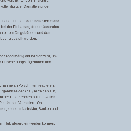
he Verpflichtungen hinsichtlich
ller digitaler Dienstleistungen
 zu haben und auf dem neuesten Stand
n bei der Einhaltung der umfassenden
 an einem Ort gebündelt und den
fügung gestellt werden.
das regelmäßig aktualisiert wird, um
d Entscheidungsträgerinnen und -
unahme an Vorschriften reagieren,
Ergebnisse der Analyse zeigen auf,
ht der Unternehmen auf Innovation,
lattformen/Vermittlern, Online-
nergie und Infrastruktur, Banken und
euen Hub abgerufen werden können: