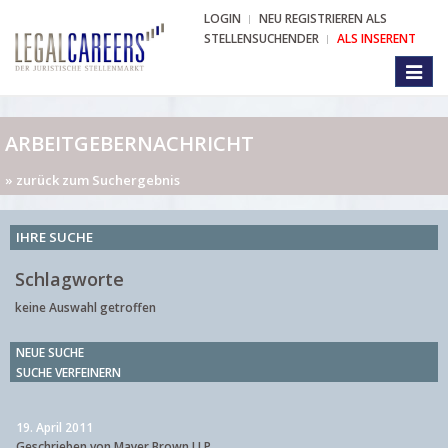
LOGIN
NEU REGISTRIEREN ALS
STELLENSUCHENDER
ALS INSERENT
Toggl
naviga
ARBEITGEBERNACHRICHT
» zurück zum Suchergebnis
IHRE SUCHE
Schlagworte
keine Auswahl getroffen
NEUE SUCHE
SUCHE VERFEINERN
19. April 2011
Geschrieben von Mayer Brown LLP