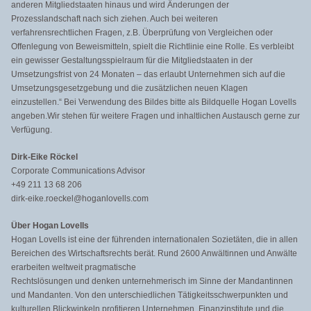
anderen Mitgliedstaaten hinaus und wird Änderungen der
Prozesslandschaft nach sich ziehen. Auch bei weiteren
verfahrensrechtlichen Fragen, z.B. Überprüfung von Vergleichen oder
Offenlegung von Beweismitteln, spielt die Richtlinie eine Rolle. Es verbleibt
ein gewisser Gestaltungsspielraum für die Mitgliedstaaten in der
Umsetzungsfrist von 24 Monaten – das erlaubt Unternehmen sich auf die
Umsetzungsgesetzgebung und die zusätzlichen neuen Klagen
einzustellen.“ Bei Verwendung des Bildes bitte als Bildquelle Hogan Lovells
angeben.Wir stehen für weitere Fragen und inhaltlichen Austausch gerne zur
Verfügung.
Dirk-Eike Röckel
Corporate Communications Advisor
+49 211 13 68 206
dirk-eike.roeckel@hoganlovells.com
Über Hogan Lovells
Hogan Lovells ist eine der führenden internationalen Sozietäten, die in allen
Bereichen des Wirtschaftsrechts berät. Rund 2600 Anwältinnen und Anwälte
erarbeiten weltweit pragmatische
Rechtslösungen und denken unternehmerisch im Sinne der Mandantinnen
und Mandanten. Von den unterschiedlichen Tätigkeitsschwerpunkten und
kulturellen Blickwinkeln profitieren Unternehmen, Finanzinstitute und die