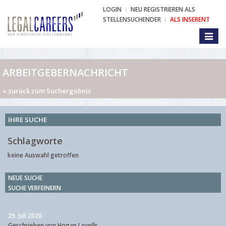
LOGIN
NEU REGISTRIEREN ALS
STELLENSUCHENDER
ALS INSERENT
Toggl
naviga
ARBEITGEBERNACHRICHT
» zurück zum Suchergebnis
IHRE SUCHE
Schlagworte
keine Auswahl getroffen
NEUE SUCHE
SUCHE VERFEINERN
29. Juli 2020
Geschrieben von Hogan Lovells