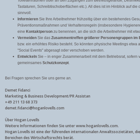
Toilettenräumen oder an den Zugängen zum Betriebsgelände, Desinfekt
Tastaturen, Schreibtischoberflächen etc.). All dies ist im Hinblick auf di
sinnvoll.
Informieren
Sie Ihre Arbeitnehmer frühzeitig über ein bestehendes Gesu
Präventionsmaßnahmen und Verhaltensregeln (insbesondere Hygienere
eine
Kontaktperson
zu benennen, an die sich die Arbeitnehmer mit e
Vermeiden
Sie das
Zusammentreffen größerer Personengruppen im 
bzw. ein erhöhtes Risiko besteht. So könnten physische Meetings etwa 
"Social Events" abgesagt oder verschoben werden.
Entwickeln
Sie – in enger Zusammenarbeit mit dem Betriebsrat, sofern 
gemeinsames
Schutzkonzept
.
Bei Fragen sprechen Sie uns gerne an.
Demet Fidanci
Marketing & Business Development/PR Assistan
+49 211 13 68 373
demet.fidanci@hoganlovells.com
Über Hogan Lovells
Weitere Informationen finden Sie unter
www.hoganlovells.com
.
Hogan Lovells ist eine der führenden internationalen Anwaltssozietäten, di
Bereichen des Wirtschaftsrechts berät.