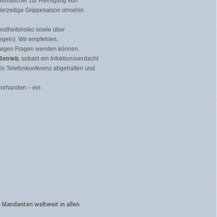
ionstücher zur Reinigung von
e derzeitige Grippesaison ohnehin
ndheitsrisiko sowie über
geln). Wir empfehlen,
twaigen Fragen wenden können.
Betrieb
, sobald ein Infektionsverdacht
als Telefonkonferenz abgehalten und
vorhanden – ein
e Mandanten weltweit in allen