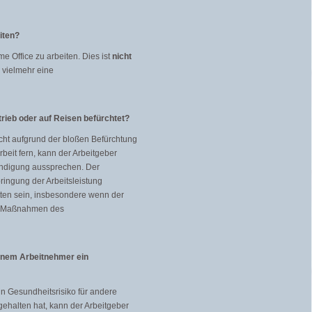
iten?
 Office zu arbeiten. Dies ist
nicht
 vielmehr eine
trieb oder auf Reisen befürchtet?
nicht aufgrund der bloßen Befürchtung
beit fern, kann der Arbeitgeber
ndigung aussprechen. Der
bringung der Arbeitsleistung
itten sein, insbesondere wenn der
che Maßnahmen des
inem Arbeitnehmer ein
 Gesundheitsrisiko für andere
gehalten hat, kann der Arbeitgeber