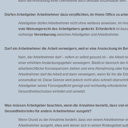
kann die Anordnung einer Dienstreise auch deshalb unzumutbar sein.
Dürfen Arbeitgeber Arbeitnehmer dazu verpflichten, im Home Office zu arbe
Arbeitgeber dürfen Arbeitnehmer nicht ohne weiteres anweisen, im Home
vom Weisungsrecht des Arbeitgebers gedeckt
.
Erforderlich
ist dazu
vorherige
Vereinbarung
zwischen Arbeitgeber und Arbeitnehmer.
Darf ein Arbeitnehmer die Arbeit verweigern, weil er eine Ansteckung im Be
Nein, der Arbeitnehmer darf – sofern er selbst gesund ist – die Arbeit 
einer erhöhten Ansteckungsgefahr verweigern. Bleibt er dennoch der Ar
arbeitsrechtliche Konsequenzen ziehen und eine Abmahnung oder Kü
Arbeitnehmer darf die Arbeit erst dann verweigern, wenn für ihn die Er
unzumutbar ist. Diese Grenze wird jedoch nicht allzu schnell überschr
Arbeitgeber seiner Fürsorgepflicht genügt und rechtzeitig erforderli
Gesundheitsschutzes einleitet und umsetzt.
Was müssen Arbeitgeber beachten, wenn die Annahme besteht, dass von e
Gesundheitsrisiko für andere Arbeitnehmer ausgeht?
Wenn Grund zu der Annahme besteht, dass von einem Arbeitnehmer ein
Arbeitnehmer ausgeht, etwa weil dieser sich in einem Risikogebiet auf