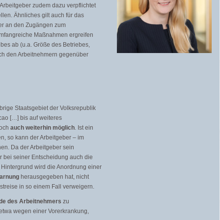
 Arbeitgeber zudem dazu verpflichtet
len. Ähnliches gilt auch für das
oder an den Zugängen zum
 umfangreiche Maßnahmen ergreifen
ebes ab (u.a. Größe des Betriebes,
 sich den Arbeitnehmern gegenüber
brige Staatsgebiet der Volksrepublik
 […] bis auf weiteres
doch
auch weiterhin möglich
. Ist ein
en, so kann der Arbeitgeber – im
n. Da der Arbeitgeber sein
 bei seiner Entscheidung auch die
 Hintergrund wird die Anordnung einer
arnung
herausgegeben hat, nicht
reise in so einem Fall verweigern.
de des Arbeitnehmers
zu
 etwa wegen einer Vorerkrankung,