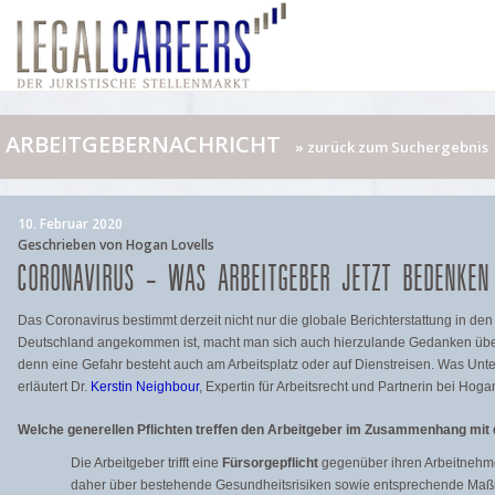
ARBEITGEBERNACHRICHT
» zurück zum Suchergebnis
10. Februar 2020
Geschrieben von Hogan Lovells
CORONAVIRUS – WAS ARBEITGEBER JETZT BEDENKEN
Das Coronavirus bestimmt derzeit nicht nur die globale Berichterstattung in den
Deutschland angekommen ist, macht man sich auch hierzulande Gedanken über
denn eine Gefahr besteht auch am Arbeitsplatz oder auf Dienstreisen. Was Unt
erläutert Dr.
Kerstin Neighbour
, Expertin für Arbeitsrecht und Partnerin bei Hogan
Welche generellen Pflichten treffen den Arbeitgeber im Zusammenhang mi
Die Arbeitgeber trifft eine
Fürsorgepflicht
gegenüber ihren Arbeitnehmer
daher über bestehende Gesundheitsrisiken sowie entsprechende Maß