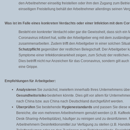
den Arbeitnehmer einseitig freistellen oder ihm den Zugang zum Betri
einseitigen Freistellung behält der Arbeitnehmer allerdings seinen V
Was ist im Falle eines konkreten Verdachts oder einer Infektion mit dem Co
Besteht ein konkreter Verdacht oder gar die Gewissheit, dass sich ein 
Coronavirus infiziert hat, sollte der Arbeitgeber eng mit dem zuständ
zusammenarbeiten. Zudem trifft den Arbeitgeber in einer solchen Situa
Schutzpflicht
gegenüber der restlichen Belegschaft. Der Arbeitgeber k
Symptome einer Infektionskrankheit zeigen, zum Schutz der restliche
Dies betrifft nicht nur Anzeichen für das Coronavirus, sondern gilt au
eine Grippe.
Empfehlungen für Arbeitgeber:
Analysieren
Sie zunächst, inwiefern innerhalb Ihres Unternehmens übe
Gesundheitsrisiko
bestehen könnte. Dies gilt vor allem für Unternehme
nach China bzw. aus China nach Deutschland durchgeführt werden.
Überprüfen
Sie bestehende
Hygienestandards
und passen Sie diese w
Bereiche, die von mehreren Arbeitnehmern genutzt werden (z.B. Kaffee
Desk-Sharing-Arbeitsplätze), häufiger zu reinigen und zu desinfizieren. F
Arbeitnehmern Desinfektionsmittel zur Verfügung zu stellen (z.B. Handde