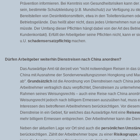
Prävention informieren. Bei Kenntnis von Gesundheitsrisiken kann der
sein, bestimmte Schutzkleidung (z.B. Mundschutz) zur Verfügung zu stel
Bereitstellen von Desinfektionsmitteln, etwa in den Toilettenräumen 
Betriebsgelände. Das heißt aber nicht, dass jedes Unternehmen nun
müsste. Der Umfang dieser Pflichten hängt dabei von der Art des Betri
Kundenkontakt). Erfüllt der Arbeitgeber seine Pflichten nicht, kann er
u.U.
schadensersatzpflichtig
machen.
Dürfen Arbeitgeber weiterhin Dienstreisen nach China anordnen?
Das Auswärtige Amt rät derzeit von "nicht notwendigen Reisen in das ü
China mit Ausnahme der Sonderverwaltungszonen Hongkong und Macao
ab".
Grundsätzlich
ist die Anordnung von Dienstreisen nach China je
Arbeitnehmer vertraglich dazu verpflichtet, Dienstreisen zu unternehm
Rahmen seines Weisungsrechts – auch eine Reise nach China anordne
Weisungsrecht jedoch nach billigem Ermessen auszuüben hat, muss er
Interessen des betroffenen Arbeitnehmers berücksichtigen. Vor diesem
Dienstreise in ein Gebiet, für welches das Auswärtige Amt eine
Reisew
mehr billigem Ermessen entsprechen. Der Arbeitnehmer kann die Dienst
Neben der aktuellen Lage vor Ort sind auch die
persönlichen Umstän
berücksichtigen. Zählt der Arbeitnehmer bspw. zu einer
Risikogruppe
,