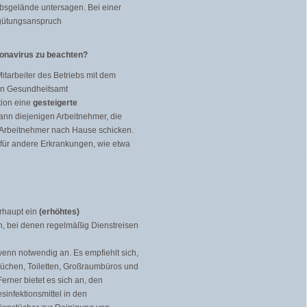
ebsgelände untersagen. Bei einer
ergütungsanspruch
ronavirus zu beachten?
Mitarbeiter des Betriebs mit dem
igen Gesundheitsamt
tion eine
gesteigerte
ann diejenigen Arbeitnehmer, die
n Arbeitnehmer nach Hause schicken.
ch für andere Erkrankungen, wie etwa
rhaupt ein
(erhöhtes)
n, bei denen regelmäßig Dienstreisen
enn notwendig an. Es empfiehlt sich,
küchen, Toiletten, Großraumbüros und
erner bietet es sich an, den
sinfektionsmittel in den