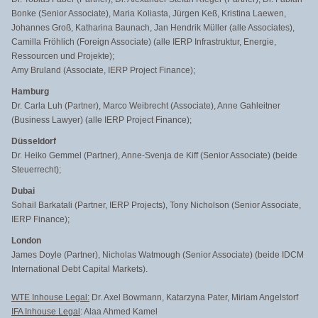
Bonke (Senior Associate), Maria Koliasta, Jürgen Keß, Kristina Laewen,
Johannes Groß, Katharina Baunach, Jan Hendrik Müller (alle Associates),
Camilla Fröhlich (Foreign Associate) (alle IERP Infrastruktur, Energie,
Ressourcen und Projekte);
Amy Bruland (Associate, IERP Project Finance);
Hamburg
Dr. Carla Luh (Partner), Marco Weibrecht (Associate), Anne Gahleitner
(Business Lawyer) (alle IERP Project Finance);
Düsseldorf
Dr. Heiko Gemmel (Partner), Anne-Svenja de Kiff (Senior Associate) (beide
Steuerrecht);
Dubai
Sohail Barkatali (Partner, IERP Projects), Tony Nicholson (Senior Associate,
IERP Finance);
London
James Doyle (Partner), Nicholas Watmough (Senior Associate) (beide IDCM
International Debt Capital Markets).
WTE Inhouse Legal:
Dr. Axel Bowmann, Katarzyna Pater, Miriam Angelstorf
IFA Inhouse Legal
: Alaa Ahmed Kamel