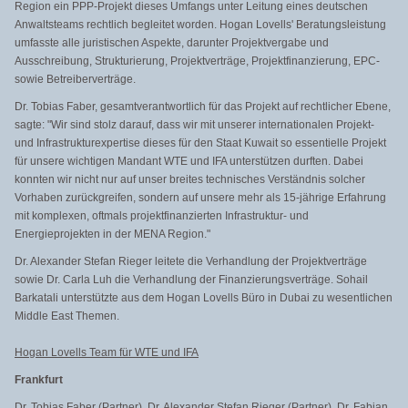
Region ein PPP-Projekt dieses Umfangs unter Leitung eines deutschen
Anwaltsteams rechtlich begleitet worden. Hogan Lovells' Beratungsleistung
umfasste alle juristischen Aspekte, darunter Projektvergabe und
Ausschreibung, Strukturierung, Projektverträge, Projektfinanzierung, EPC-
sowie Betreiberverträge.
Dr. Tobias Faber, gesamtverantwortlich für das Projekt auf rechtlicher Ebene,
sagte: "Wir sind stolz darauf, dass wir mit unserer internationalen Projekt-
und Infrastrukturexpertise dieses für den Staat Kuwait so essentielle Projekt
für unsere wichtigen Mandant WTE und IFA unterstützen durften. Dabei
konnten wir nicht nur auf unser breites technisches Verständnis solcher
Vorhaben zurückgreifen, sondern auf unsere mehr als 15-jährige Erfahrung
mit komplexen, oftmals projektfinanzierten Infrastruktur- und
Energieprojekten in der MENA Region."
Dr. Alexander Stefan Rieger leitete die Verhandlung der Projektverträge
sowie Dr. Carla Luh die Verhandlung der Finanzierungsverträge. Sohail
Barkatali unterstützte aus dem Hogan Lovells Büro in Dubai zu wesentlichen
Middle East Themen.
Hogan Lovells Team für WTE und IFA
Frankfurt
Dr. Tobias Faber (Partner), Dr. Alexander Stefan Rieger (Partner), Dr. Fabian