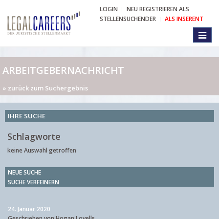
LOGIN
NEU REGISTRIEREN ALS
STELLENSUCHENDER
ALS INSERENT
Toggl
naviga
ARBEITGEBERNACHRICHT
» zurück zum Suchergebnis
IHRE SUCHE
Schlagworte
keine Auswahl getroffen
NEUE SUCHE
SUCHE VERFEINERN
24. Januar 2020
Geschrieben von Hogan Lovells