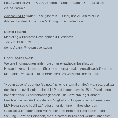
Local Counsel WTE/IFA:
ASAR: Ibrahim Sartout, Dania Dib, Tala Bijani,
Akusa Batwala
Advisor KAPP:
Norton Rose (Bahrain + Dubai) und Al Tamimi & Co
Advisor Lenders:
Covington & Burlington, Al Bader Law
Demet Fidanci
Marketing & Business Development/PR Assistan
+49 211 13 68 373
demet.fidanci@hoganlovells.com
Über Hogan Lovells
Weitere Informationen finden Sie unter
www.hoganlovells.com
.
Hogan Lovells ist eine der führenden internationalen Anwaltssozietäten, die
Mandanten weltweit in allen Bereichen des Wirtschaftsrechts berät.
"Hogan Lovells" oder die "Sozietät" ist eine internationale Anwaltssozietät, zu
der Hogan Lovells International LLP und Hogan Lovells US LLP und ihnen
nahestehende Gesellschaften gehören. Die Bezeichnung "Partner"
beschreibt einen Partner oder ein Mitglied von Hogan Lovells International
LLP, Hogan Lovells US LLP oder einer der ihnen nahestehenden
Gesellschaften oder einen Mitarbeiter oder Berater mit entsprechender
Stellung. Einzelne Personen, die als Partner bezeichnet werden, aber nicht