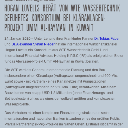
HOGAN LOVELLS BERÄT VON WTE WASSERTECHNIK
GEFÜHRTES KONSORTIUM BEI KLÄRANLAGEN-
PROJEKT UMM AL-HAYMAN IN KUWAIT
24. Januar 2020
– Unter Leitung ihrer Frankfurter Partner
Dr. Tobias Faber
und
Dr. Alexander Stefan Rieger
hat die internationale Wirtschaftskanzlei
Hogan Lovells ein Konsortium aus WTE Wassertechnik GmbH und
International Financial Advisors Holding K.P.S.C (IFA) als erfolgreichen Bieter
für das Abwasser-Projekt Umm Al-Hayman in Kuwait beraten.
Die WTE wird als Generalunternehmer die Planung und den Bau
insbesondere einer Kläranlage (Auftragswert umgerechnet rund 600 Mio.
Euro) sowie - mit Partnern - eines Kanalnetzes mit Pumpstationen
(Auftragswert umgerechnet rund 950 Mio. Euro) verantworten. Mit einem
Bauvolumen von knapp USD 1,8 Milliarden (ohne Finanzierungs- und
Betriebskosten) gilt es als eines der weltweit größten und komplexesten
Wasserprojekte.
Das Vorhaben mit einer komplexen Finanzierungsstruktur aus sechs
internationalen und nationalen Banken ist zudem eines der größten Public
Private Partnership (PPP)-Projekte im Nahen Osten. Erstmals ist damit in der