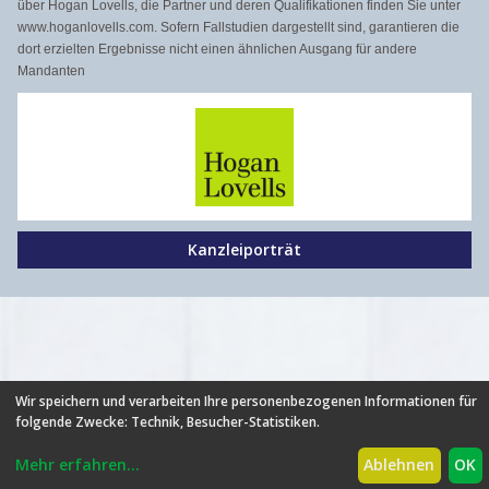
über Hogan Lovells, die Partner und deren Qualifikationen finden Sie unter
www.hoganlovells.com. Sofern Fallstudien dargestellt sind, garantieren die
dort erzielten Ergebnisse nicht einen ähnlichen Ausgang für andere
Mandanten
Kanzleiporträt
Wir speichern und verarbeiten Ihre personenbezogenen Informationen für
folgende Zwecke:
Technik, Besucher-Statistiken
.
HILFE
|
FAQ
|
AGB
|
NUTZUNGSBEDINGUNGEN
|
DATENSCHUTZ
|
ÜBER UNS
|
NEUIGKEITEN
|
PARTNER
|
Mehr erfahren
...
Ablehnen
OK
PREISE
|
BROSCHÜRE
|
IMPRESSUM