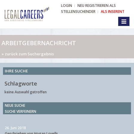
LOGIN
NEU REGISTRIEREN ALS
STELLENSUCHENDER
ALS INSERENT
Toggl
naviga
ARBEITGEBERNACHRICHT
» zurück zum Suchergebnis
IHRE SUCHE
Schlagworte
keine Auswahl getroffen
NEUE SUCHE
SUCHE VERFEINERN
26. Juni 2018
Geschrieben von Hogan Lovells