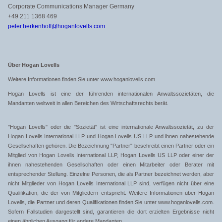
Corporate Communications Manager Germany
+49 211 1368 469
peter.herkenhoff@hoganlovells.com
Über Hogan Lovells
Weitere Informationen finden Sie unter www.hoganlovells.com.
Hogan Lovells ist eine der führenden internationalen Anwaltssozietäten, die
Mandanten weltweit in allen Bereichen des Wirtschaftsrechts berät.
"Hogan Lovells" oder die "Sozietät" ist eine internationale Anwaltssozietät, zu der
Hogan Lovells International LLP und Hogan Lovells US LLP und ihnen nahestehende
Gesellschaften gehören. Die Bezeichnung "Partner" beschreibt einen Partner oder ein
Mitglied von Hogan Lovells International LLP, Hogan Lovells US LLP oder einer der
ihnen nahestehenden Gesellschaften oder einen Mitarbeiter oder Berater mit
entsprechender Stellung. Einzelne Personen, die als Partner bezeichnet werden, aber
nicht Mitglieder von Hogan Lovells International LLP sind, verfügen nicht über eine
Qualifikation, die der von Mitgliedern entspricht. Weitere Informationen über Hogan
Lovells, die Partner und deren Qualifikationen finden Sie unter www.hoganlovells.com.
Sofern Fallstudien dargestellt sind, garantieren die dort erzielten Ergebnisse nicht
einen ähnlichen Ausgang für andere Mandanten.