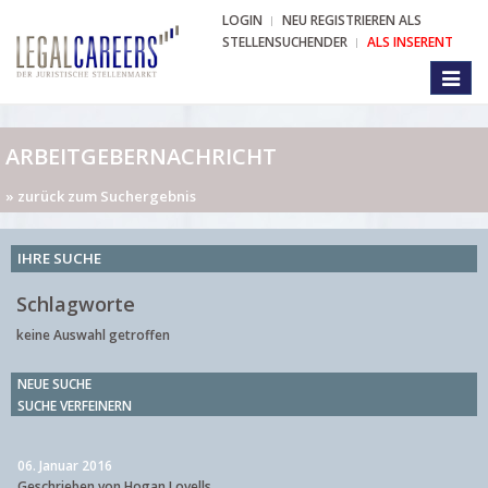
LOGIN
NEU REGISTRIEREN ALS
STELLENSUCHENDER
ALS INSERENT
Toggl
naviga
ARBEITGEBERNACHRICHT
» zurück zum Suchergebnis
IHRE SUCHE
Schlagworte
keine Auswahl getroffen
NEUE SUCHE
SUCHE VERFEINERN
06. Januar 2016
Geschrieben von Hogan Lovells