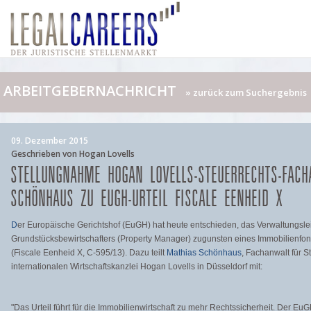
ARBEITGEBERNACHRICHT
» zurück zum Suchergebnis
09. Dezember 2015
Geschrieben von Hogan Lovells
STELLUNGNAHME HOGAN LOVELLS-STEUERRECHTS-FAC
SCHÖNHAUS ZU EUGH-URTEIL FISCALE EENHEID X
D
er Europäische Gerichtshof (EuGH) hat heute entschieden, das Verwaltungsle
Grundstücksbewirtschafters (Property Manager) zugunsten eines Immobilienfond
(Fiscale Eenheid X, C-595/13). Dazu teilt
Mathias Schönhaus
, Fachanwalt für S
internationalen Wirtschaftskanzlei Hogan Lovells in Düsseldorf mit:
"Das Urteil führt für die Immobilienwirtschaft zu mehr Rechtssicherheit. Der E