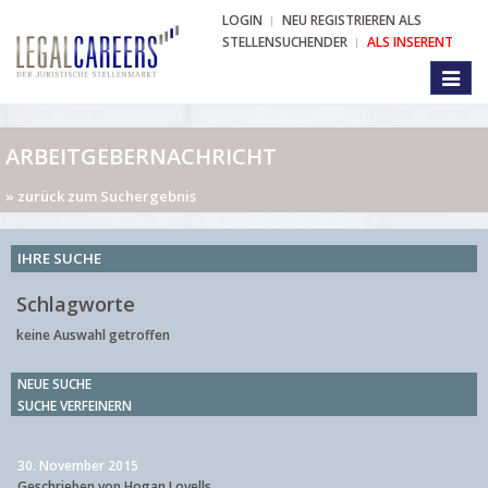
LOGIN
NEU REGISTRIEREN ALS
STELLENSUCHENDER
ALS INSERENT
Toggl
naviga
ARBEITGEBERNACHRICHT
» zurück zum Suchergebnis
IHRE SUCHE
Schlagworte
keine Auswahl getroffen
NEUE SUCHE
SUCHE VERFEINERN
30. November 2015
Geschrieben von Hogan Lovells