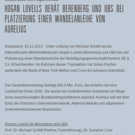
HOGAN LOVELLS BERÄT BERENBERG UND UBS BEI
PLATZIERUNG EINER WANDELANLEIHE VON
AURELIUS
Düsseldorf, 30.11.2015 - Unter Leitung von Michael Schlitt hat die
internationale Wirtschaftskanzlei Hogan Lovells Berenberg und UBS bei der
Platzierung einer Wandelanleihe der Beteiligungsgesellschaft Aurelius SE &
Co. KGaA beraten. Im Rahmen dieser Transaktion hat Julian Fischer
außerdem die Bank of New York Mellon und Conv-Ex Advisors unterstützt.
Der Gesamtnennbetrag beträgt 166,3 Mio. Euro, die Anleihe hat eine
Laufzeit bis Ende 2020. Sie wurde bei institutionellen Investoren im Wege
eines beschleunigten Bookbuildingverfahrens platziert. Aurelius will mit dem
Erlös der Emission Unternehmenskäufe, Aktienrückkäufe und allgemeine
Unternehmenszwecke finanzieren.
Hogan Lovells für Berenberg und UBS
Prof. Dr. Michael Schlit
t
(Partner, Federführung), Dr. Susanne Lenz