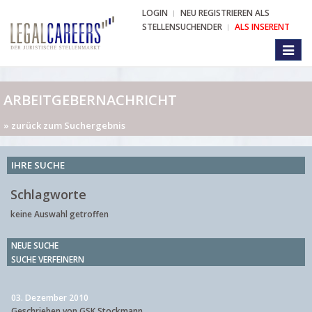
LOGIN
NEU REGISTRIEREN ALS
STELLENSUCHENDER
ALS INSERENT
Toggl
naviga
ARBEITGEBERNACHRICHT
» zurück zum Suchergebnis
IHRE SUCHE
Schlagworte
keine Auswahl getroffen
NEUE SUCHE
SUCHE VERFEINERN
03. Dezember 2010
Geschrieben von GSK Stockmann