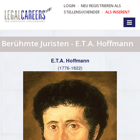
LOGIN
NEU REGISTRIEREN ALS
STELLENSUCHENDER
ALS INSERENT
Toggl
naviga
Berühmte Juristen - E.T.A. Hoffmann
E.T.A. Hoffmann
(1776-1822)