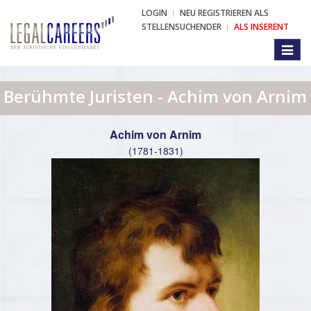
LOGIN
NEU REGISTRIEREN ALS
STELLENSUCHENDER
ALS INSERENT
Toggl
naviga
Berühmte Juristen - Achim von Arnim
Achim von Arnim
(1781-1831)