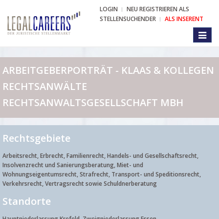
LOGIN
NEU REGISTRIEREN ALS
STELLENSUCHENDER
ALS INSERENT
Toggl
naviga
ARBEITGEBERPORTRÄT - KLAAS & KOLLEGEN
RECHTSANWÄLTE
RECHTSANWALTSGESELLSCHAFT MBH
Rechtsgebiete
Arbeitsrecht, Erbrecht, Familienrecht, Handels- und Gesellschaftsrecht,
Insolvenzrecht und Sanierungsberatung, Miet- und
Wohnungseigentumsrecht, Strafrecht, Transport- und Speditionsrecht,
Verkehrsrecht, Vertragsrecht sowie Schuldnerberatung
Standorte
Hauptniederlassung Krefeld, Zweigniederlassung Essen