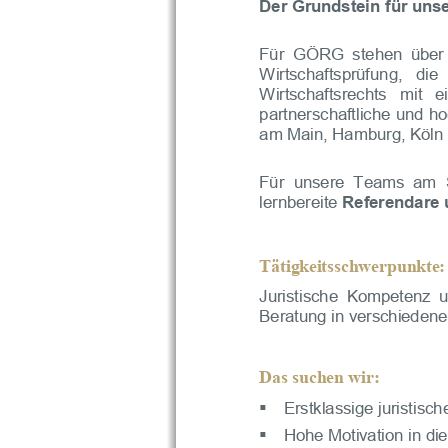
Der
Grundstein
für
uns
Für
GÖRG
stehen
über
Wirtschaftsprüfung,
die
Wirtschaftsrechts
mit
e
partnerschaftliche
und
ho
am
Main,
Hamburg,
Köln
Für
unsere
Teams
am
lernbereite
Referendare
Tätigkeitsschwerpunkte
:
Juristische
Kompetenz
u
Beratung
in
verschieden
Das
suchen
wir
:
Erstklassige juristisc
▪
Hohe Motivation in di
▪