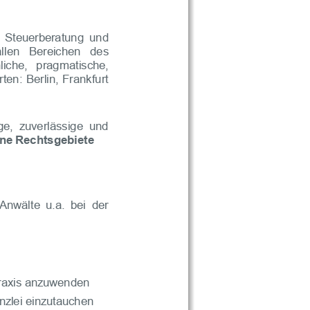
Steuerberatung
und
allen
Bereichen
des
liche,
pragmatische,
rten
:
Berlin,
Frankfurt
ge,
zuverlässige
und
ene
Rechtsgebiete
Anwälte
u
.
a
.
bei
der
Praxis anzuwenden
nzlei einzutauchen