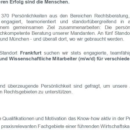
eren
Erfolg
sind
die
Menschen
.
370
Persönlichkeiten
aus
den
Bereichen
Rechtsberatung,
engagiert,
teamorientiert
und
standortübergreifend
in
inem
gemeinsamen
Ziel
zusammenarbeiten
:
Die
persön
chkompetente
Beratung
unserer
Mandanten
.
An
fünf
Stando
und
München
-
und
überall
dort,
wo
wir
gebraucht
werden
.
Standort
Frankfurt
suchen
wir
stets
engagierte,
teamfähi
und
Wissenschaftliche
Mitarbeiter
(m/w/d)
für
verschied
nd
überzeugende
Persönlichkeit
sind
gefragt,
um
unsere
en
Rechtsgebieten
zu
unterstützen
.
he Qualifikationen und Motivation das Know
-
how aktiv in der 
e praxisrelevanten Fachgebiete einer führenden Wirtschaftska