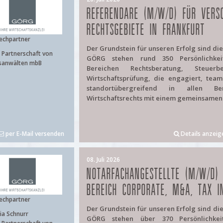
REFERENDARE (M/W/D) FÜR VERS
RECHTSGEBIETE IN FRANKFURT
echpartner
Der Grundstein für unseren Erfolg sind di
Partnerschaft von
GÖRG stehen rund 350 Persönlichke
sanwälten mbB
Bereichen Rechtsberatung, Steuer
Wirtschaftsprüfung, die engagiert, team
standortübergreifend in allen Be
Wirtschaftsrechts mit einem gemeinsamen Z
per E-Mail versenden
Details anzeig
08. Juli 2026
NOTARFACHANGESTELLTE (M/W/D)
BEREICH CORPORATE, M&A, TAX I
echpartner
Der Grundstein für unseren Erfolg sind di
ia Schnurr
GÖRG stehen über 370 Persönlichke