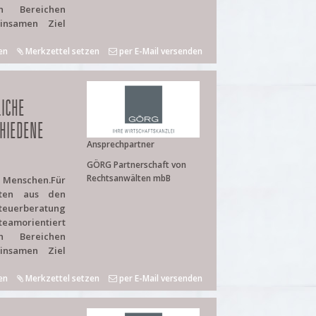
n Bereichen
insamen Ziel
en
Merkzettel setzen
per E-Mail versenden
ICHE
HIEDENE
Ansprechpartner
GÖRG Partnerschaft von
Rechtsanwälten mbB
e Menschen.Für
iten aus den
uerberatung
teamorientiert
n Bereichen
insamen Ziel
en
Merkzettel setzen
per E-Mail versenden