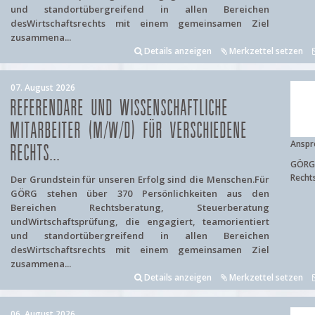
und standortübergreifend in allen Bereichen
desWirtschaftsrechts mit einem gemeinsamen Ziel
zusammena...
Details anzeigen
Merkzettel setzen
07. August 2026
REFERENDARE UND WISSENSCHAFTLICHE
MITARBEITER (M/W/D) FÜR VERSCHIEDENE
Anspr
RECHTS...
GÖRG 
Recht
Der Grundstein für unseren Erfolg sind die Menschen.Für
GÖRG stehen über 370 Persönlichkeiten aus den
Bereichen Rechtsberatung, Steuerberatung
undWirtschaftsprüfung, die engagiert, teamorientiert
und standortübergreifend in allen Bereichen
desWirtschaftsrechts mit einem gemeinsamen Ziel
zusammena...
Details anzeigen
Merkzettel setzen
06. August 2026