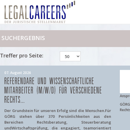
SUCHERGEBNIS
Treffer pro Seite:
07. August 2026
REFERENDARE UND WISSENSCHAFTLICHE
MITARBEITER (M/W/D) FÜR VERSCHIEDENE
Anspr
RECHTS...
GÖRG 
Recht
Der Grundstein für unseren Erfolg sind die Menschen.Für
GÖRG stehen über 370 Persönlichkeiten aus den
Bereichen Rechtsberatung, Steuerberatung
undWirtschaftsprüfung, die engagiert, teamorientiert