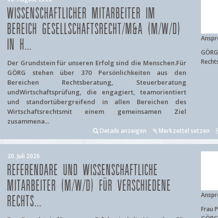
WISSENSCHAFTLICHER MITARBEITER IM
BEREICH GESELLSCHAFTSRECHT/M&A (M/W/D)
Anspr
IN H...
GÖRG 
Recht
Der Grundstein für unseren Erfolg sind die Menschen.Für
GÖRG stehen über 370 Persönlichkeiten aus den
Bereichen Rechtsberatung, Steuerberatung
undWirtschaftsprüfung, die engagiert, teamorientiert
und standortübergreifend in allen Bereichen des
Wirtschaftsrechtsmit einem gemeinsamen Ziel
zusammena...
Details anzeigen
Merkzettel setzen
20. Juli 2026
REFERENDARE UND WISSENSCHAFTLICHE
MITARBEITER (M/W/D) FÜR VERSCHIEDENE
Anspr
RECHTS...
Frau P