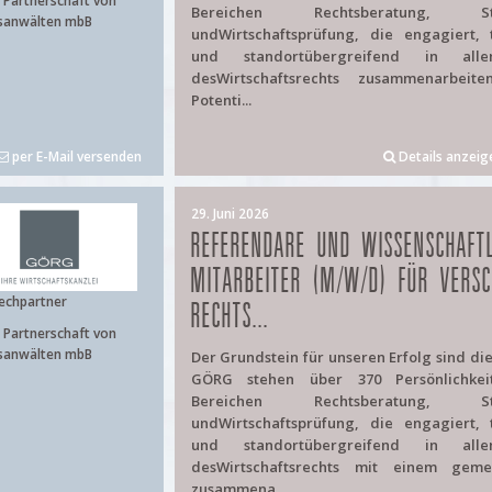
Partnerschaft von
Bereichen Rechtsberatung, Ste
sanwälten mbB
undWirtschaftsprüfung, die engagiert, 
und standortübergreifend in alle
desWirtschaftsrechts zusammenarbeite
Potenti...
per E-Mail versenden
Details anzeig
29. Juni 2026
REFERENDARE UND WISSENSCHAFTL
MITARBEITER (M/W/D) FÜR VERSC
echpartner
RECHTS...
Partnerschaft von
sanwälten mbB
Der Grundstein für unseren Erfolg sind di
GÖRG stehen über 370 Persönlichke
Bereichen Rechtsberatung, Ste
undWirtschaftsprüfung, die engagiert, 
und standortübergreifend in alle
desWirtschaftsrechts mit einem geme
zusammena...