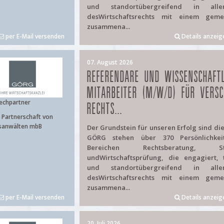
und standortübergreifend in alle
desWirtschaftsrechts mit einem geme
zusammena...
per E-Mail versenden
Details anzeig
07. August 2026
REFERENDARE UND WISSENSCHAFTL
MITARBEITER (M/W/D) FÜR VERSC
echpartner
RECHTS...
Partnerschaft von
sanwälten mbB
Der Grundstein für unseren Erfolg sind di
GÖRG stehen über 370 Persönlichke
Bereichen Rechtsberatung, Ste
undWirtschaftsprüfung, die engagiert, 
und standortübergreifend in alle
desWirtschaftsrechts mit einem geme
zusammena...
per E-Mail versenden
Details anzeig
20. Juli 2026