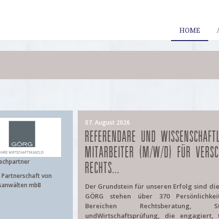
HOME
07. August 2026
REFERENDARE UND WISSENSCHAFTL
MITARBEITER (M/W/D) FÜR VERSC
echpartner
RECHTS...
Partnerschaft von
sanwälten mbB
Der Grundstein für unseren Erfolg sind di
GÖRG stehen über 370 Persönlichke
Bereichen Rechtsberatung, Ste
undWirtschaftsprüfung, die engagiert, 