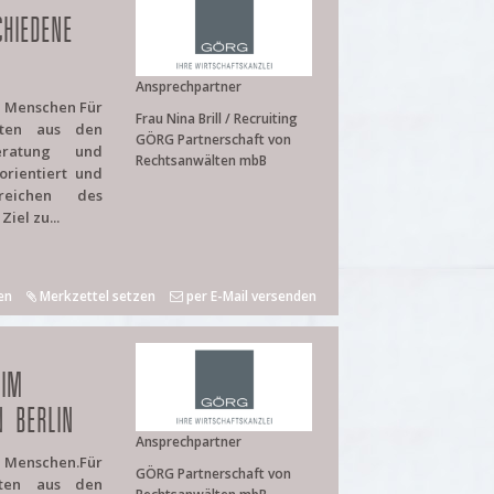
CHIEDENE
Ansprechpartner
e Menschen Für
Frau Nina Brill / Recruiting
iten aus den
GÖRG Partnerschaft von
beratung und
Rechtsanwälten mbB
orientiert und
reichen des
iel zu...
en
Merkzettel setzen
per E-Mail versenden
 IM
N BERLIN
Ansprechpartner
e Menschen.Für
GÖRG Partnerschaft von
iten aus den