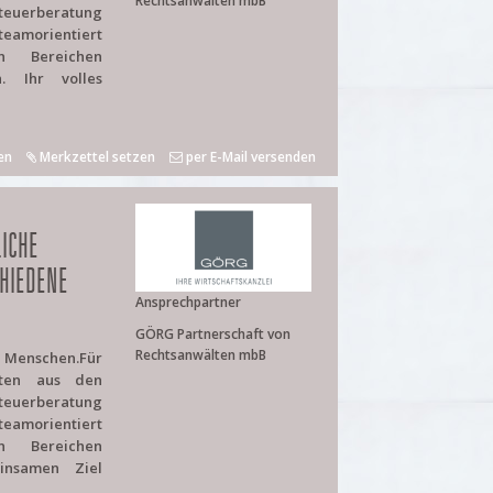
Rechtsanwälten mbB
uerberatung
teamorientiert
n Bereichen
n. Ihr volles
en
Merkzettel setzen
per E-Mail versenden
ICHE
HIEDENE
Ansprechpartner
GÖRG Partnerschaft von
Rechtsanwälten mbB
e Menschen.Für
iten aus den
uerberatung
teamorientiert
n Bereichen
insamen Ziel