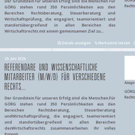
GÖRG 
Der Grundstein für unseren Erfolg sind die Menschen Für
Recht
GÖRG stehen rund 350 Persönlichkeiten aus den
Bereichen Rechtsberatung, Steuerberatung und
Wirtschaftsprüfung, die engagiert, teamorientiert und
standortübergreifend in allen Bereichen des
Wirtschaftsrechts mit einem gemeinsamen Ziel zu...
Details anzeigen
Merkzettel setzen
29. Juni 2026
REFERENDARE UND WISSENSCHAFTLICHE
MITARBEITER (M/W/D) FÜR VERSCHIEDENE
Anspr
RECHTS...
GÖRG 
Recht
Der Grundstein für unseren Erfolg sind die Menschen.Für
GÖRG stehen rund 350 Persönlichkeiten aus den
Bereichen Rechtsberatung, Steuerberatung
undWirtschaftsprüfung, die engagiert, teamorientiert
und standortübergreifend in allen Bereichen
desWirtschaftsrechts zusammenarbeiten. Ihr volles
Potenti...