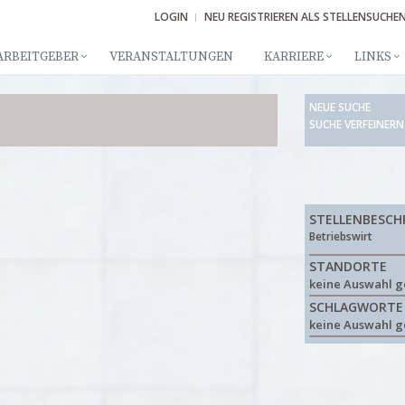
LOGIN
NEU REGISTRIEREN ALS STELLENSUCHE
ARBEITGEBER
VERANSTALTUNGEN
KARRIERE
LINKS
NEUE SUCHE
SUCHE VERFEINERN
STELLENBESCH
Betriebswirt
STANDORTE
keine Auswahl g
SCHLAGWORTE
keine Auswahl g